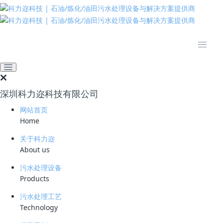
推动绿色发展 建设美丽中国
网站首页
技术资料
学习资料
论垃圾渗滤液常用处理技术
2022-07-25 08:09:58
污水处理厂家
400
深圳科力迩科技有限公司
简要说明 ：
网站首页
Home
文件版本 ：
关于科力迩
文件类型 ：
About us
污水处理设备
立即下载
Products
垃圾渗滤液对水体、上壤、大气和生物都有不同程度的
污水处理工艺
Technology
影响。文章阐述了物化法、生物法、土地处理法及典型