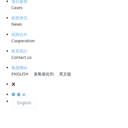
项目案例
的组合技术等垃圾渗滤液处理技术。提出了垃圾渗滤液
Cases
处理存在的问题，展望了今后垃级渗滤液处理的研究方
新闻资讯
向。
News
1垃圾渗滤液的产生和特点
招商合作
Cooperation
1.1 垃圾渗滤液的产生
联系我们
Contact us
垃圾渗滤液的产生主要有以下几方面：（1）垃圾填埋
集团网站
场内部的径流和降水；（2）垃圾自身内部所存留的水
ENGLISH
臭氧催化剂
英文版
分；（3）垃圾内部的有机物经过微生物分解产生的水
分。其中，降水量决定了渗滤液产量的多少。
English
1.2 垃圾渗滤液的水质特点
垃圾渗滤液的水质特点可总结为以下几方面：（1）污