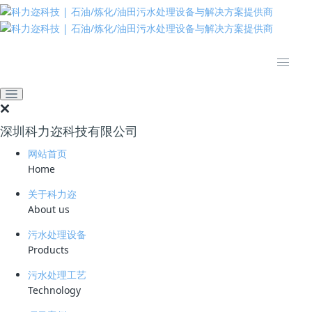
推动绿色发展 建设美丽中国
全部
高效溶气气浮设备
臭氧催化氧化设备
微气泡发生技术
油水分离设备
过滤设备
深圳科力迩科技有限公司
膜分离设备
网站首页
臭氧催化剂
Home
关于科力迩
推荐
热门
最新
About us
污水处理设备
Products
HCC高效旋流聚结器
HCC高效旋流聚
污水处理工艺
结器，旋流，聚
Technology
结器，HCC，高