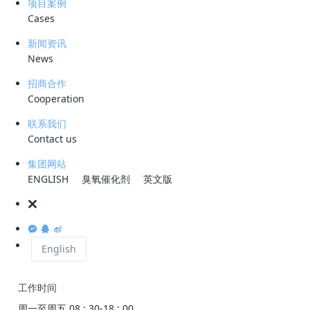
效
项目案例
Cases
新闻资讯
News
招商合作
Cooperation
公众号
联系我们
Contact us
微信咨询
集团网站
ENGLISH
臭氧催化剂
英文版
服务热线
0755-28993144
公司地址
English
深圳市龙岗区宝龙大道智慧家园1栋B座2301
工作时间
周一至周五 08 : 30-18 : 00