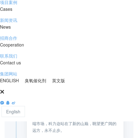
项目案例
Cases
新闻资讯
News
招商合作
Cooperation
砥砺前行 攀登不止
联系我们
Contact us
FROM FOUNDATION TO SUMMIT
集团网站
ENGLISH
臭氧催化剂
英文版
2025
移动式设备出口波兰，进军欧盟市场
English
移动式处理设备成功出口波兰，正式进军欧盟高
端市场，科力迩站在了新的山巅，眺望更广阔的
远方，永不止步。