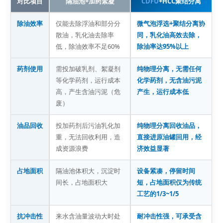
对比项目
隔油池+加药絮凝
CDFU
+HCC聚结分离
除油效率
仅能去除浮油和部分分
微气泡浮选+聚结分离协
散油，乳化油去除率
同，乳化油高效去除，
低，除油效率不足60%
除油率达95%以上
药剂使用
需投加破乳剂、絮凝剂
纯物理分离，无需任何
等化学药剂，运行成本
化学药剂，无含油污泥
高，产生含油污泥（危
产生，运行成本低
废）
油品回收
投加药剂后污油乳化加
纯物理分离回收油品，
重，无法回收利用，造
直接进原油罐回用，经
成资源浪费
济效益显著
占地面积
隔油池体积大，沉淀时
设备紧凑，停留时间
间长，占地面积大
短，占地面积仅为传统
工艺的1/3~1/5
抗冲击性
来水含油量波动大时处
耐冲击性强，可承受含