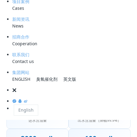
项目案例
罐底会不断积累含油切水。切水中含有大量乳化油、溶解油及悬
Cases
浮物，含油量极高（可达10万mg/L以上），且乳化程度深，传统
新闻资讯
隔油、絮凝等工艺难以有效处理，易造成环境污染和油品浪费。
News
科力迩采用
CDFU
旋流溶气气浮+HCC高效旋流聚结器为核心
招商合作
的纯物理分离工艺，无需投加任何化学药剂，通过微气泡浮选与
Cooperation
聚结分离的协同作用，高效去除切水中的乳化油和悬浮物，出水
联系我们
达标排放，回收油品直接回用至原油罐。
Contact us
集团网站
核心技术路线
ENGLISH
臭氧催化剂
英文版
CDFU
旋流溶气气浮 + HCC高效旋流聚结器，两级纯物理分
离，回收油品直接回用，无二次污染，切水达标排放。
English
100000mg/L
100mg/L
进水含油量
出水含油量（降幅99.9%）