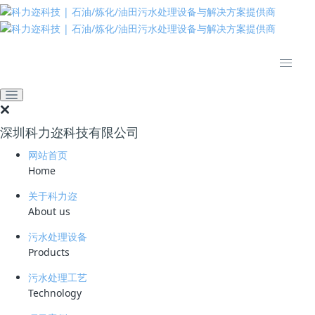
推动绿色发展 建设美丽中国
网站首页
污水处理工艺
炼化含油污水处理
原油罐区切水处理
原油罐区切水处理解决方
深圳科力迩科技有限公司
案
网站首页
Home
2026-04-21 16:46:13
1687
关于科力迩
About us
工艺概述
污水处理设备
Process Introduction
Products
污水处理工艺
原油罐区切水处理工艺
Technology
原油储罐在运行过程中，由于原油中含水及自然沉降作用，