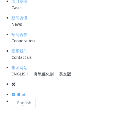
项目案例
Cases
处理规模
废水类型
项目地点
新闻资讯
News
100
电脱盐污水
新疆独山子
m³/h
（石化含油废
招商合作
水）
Cooperation
联系我们
Contact us
客户单位
交付时间
项目类别
中国石油新疆
2019年6月
国内石化废水
集团网站
独山子石化
处理
ENGLISH
臭氧催化剂
英文版
English
核心设备
两级
CDFU
旋流溶气气浮