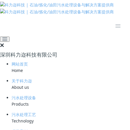
网站首页
项目案例
电脱盐污水处理项目案例
中国石油独山子石化电脱盐
污水处理项目
2026-05-14 17:23:12
科力迩
341
深圳科力迩科技有限公司
国内项目 · 2019
网站首页
中国石油独山子石化电脱盐污水处理
Home
关于科力迩
项目
About us
客户：
中国石油新疆独山子石化公司
地点：
新疆独山子
交付：
2019年6月
污水处理设备
Products
污水处理工艺
Technology
项目概况