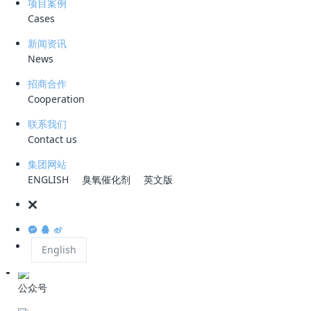
项目案例
塔,Cyclonic
Cases
Dissolved Ozone
Flotation unit
新闻资讯
News
招商合作
Cooperation
联系我们
垃圾渗滤液处理设备
Contact us
渗滤液处理、臭
集团网站
氧催化氧化、高
ENGLISH
臭氧催化剂
英文版
级氧化
English
公众号