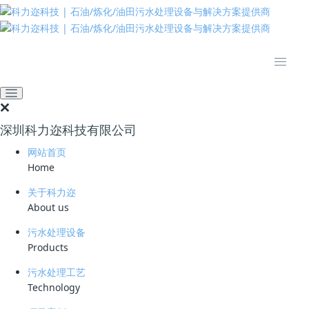
推动绿色发展 建设美丽中国
全部
高效溶气气浮设备
臭氧催化氧化设备
微气泡发生技术
油水分离设备
过滤设备
深圳科力迩科技有限公司
膜分离设备
网站首页
臭氧催化剂
Home
关于科力迩
推荐
热门
最新
About us
污水处理设备
Products
臭氧高级催化氧化装置（CDOF)
臭氧高级催化氧化-气浮一体化设备（CDOF）
污水处理工艺
臭氧高级催化氧
Technology
化装置,CDOF,臭
氧气浮,臭氧氧化