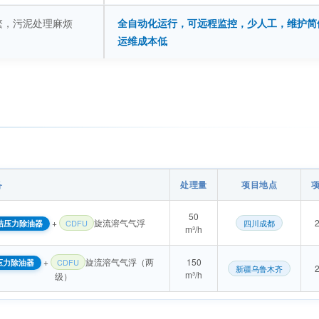
繁，污泥处理麻烦
全自动化运行，可远程监控，少人工，维护简
运维成本低
备
处理量
项目地点
50
+
旋流溶气气浮
CDFU
四川成都
结压力除油器
m³/h
+
旋流溶气气浮（两
150
CDFU
压力除油器
新疆乌鲁木齐
m³/h
级）