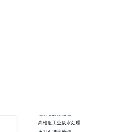
注水处理工艺
电力等
为广大
电力行业重油电
站含油废水深度
处理工艺
品质轻油
污水处理工艺
炼化含油污水处理
油田含油污水处理
新能源行业污水处理
电力行业含油废水处理
罐区和油库水处理
垃圾渗滤液处理
高难度工业废水处理
压裂返排液处理