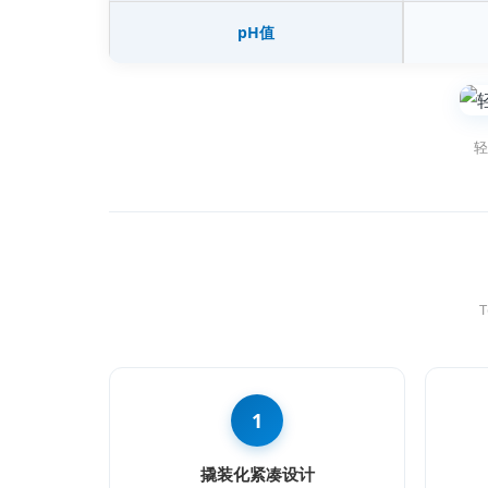
pH值
轻
T
1
撬装化紧凑设计