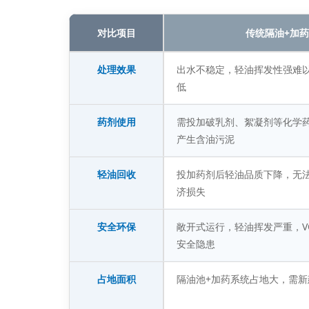
对比项目
传统隔油+加
处理效果
出水不稳定，轻油挥发性强难
低
药剂使用
需投加破乳剂、絮凝剂等化学
产生含油污泥
轻油回收
投加药剂后轻油品质下降，无
济损失
安全环保
敞开式运行，轻油挥发严重，V
安全隐患
占地面积
隔油池+加药系统占地大，需