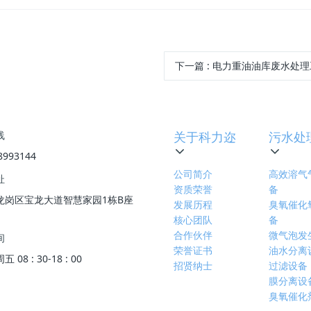
下一篇
:
电力重油油库废水处理
线
关于科力迩
污水处
8993144
公司简介
高效溶气
址
资质荣誉
备
龙岗区宝龙大道智慧家园1栋B座
发展历程
臭氧催化
核心团队
备
合作伙伴
微气泡发
间
荣誉证书
油水分离
08 : 30-18 : 00
招贤纳士
过滤设备
膜分离设
臭氧催化