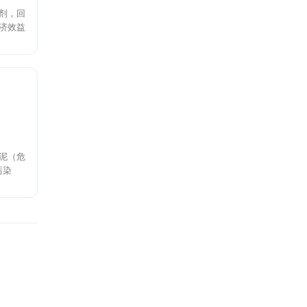
剂，回
济效益
泥（危
污染