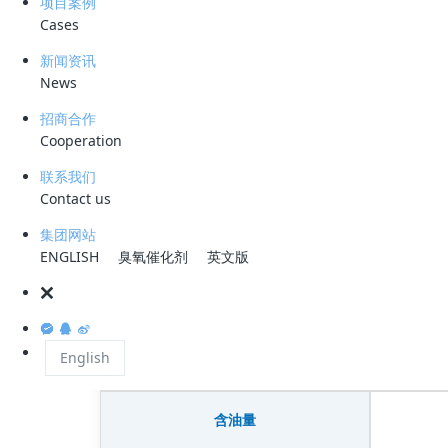
项目案例
Cases
新闻资讯
News
招商合作
Cooperation
联系我们
Contact us
集团网站
500mg/L
5mg
ENGLISH
臭氧催化剂
英文版
&rarr;
进水含油量
出水含油量（降幅
English
水质指标
含油量