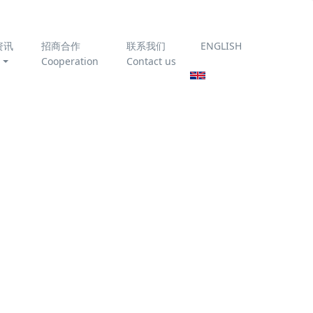
资讯
招商合作
联系我们
ENGLISH
Cooperation
Contact us
为你推荐
常减压电脱盐含
油污水处理
焦化高度乳化酸
性水处理
油，需
保和经
油田常规区块回
器"为核