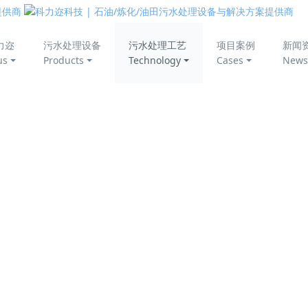
美丽中国
力迩
污水处理设备
污水处理工艺
项目案例
新闻
us
Products
Technology
Cases
News
轻油油库水处理
工艺概述
Process Introduction
轻油（汽油）储备油库定期进行切水，在切水过程中切水带
经处理达到作为清洗水回用要求，同时回收高品质汽油，创造环
济效益。深圳科力迩科技有限公司采用以"
CDFU
+KHC聚结除油