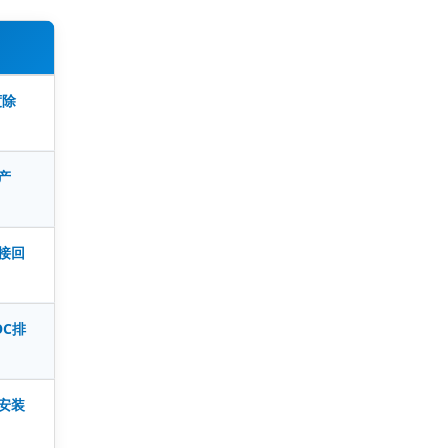
度除
产
接回
C排
安装