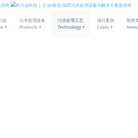
美丽中国
力迩
污水处理设备
污水处理工艺
项目案例
新闻
us
Products
Technology
Cases
News
上一页
1
下一页
转至第
线
关于科力迩
污水处