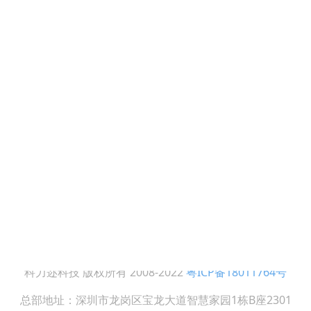
8993144
公司简介
高效溶气
址
资质荣誉
备
龙岗区宝龙大道智慧家园1栋B座
发展历程
臭氧催化
核心团队
备
合作伙伴
微气泡发
间
荣誉证书
油水分离
08 : 30-18 : 00
招贤纳士
过滤设备
膜分离设
臭氧催化
科力迩科技 版权所有 2008-2022
粤ICP备18011764号
总部地址：深圳市龙岗区宝龙大道智慧家园1栋B座2301