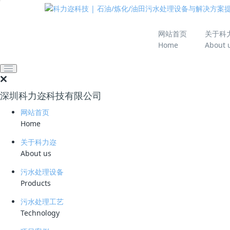
推动绿色发展 建设
网站首页
关于科
Home
About 
全部
炼化含油污水处理
油田含油污水处理
新能源行业污水处理
电力行业含油废水处理
深圳科力迩科技有限公司
罐区和油库水处理
网站首页
垃圾渗滤液处理
Home
高难度工业废水处理
压裂返排液处理
关于科力迩
含油消防废水处理
About us
污水处理设备
垃圾中转站渗滤液点源治理工艺
Products
污水处理工艺
Technology
服务热
公众号