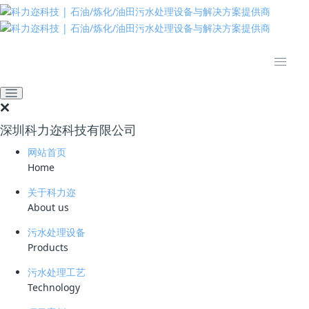
推动绿色发展 建设美丽中国
网站首页
技术资料
学习资料
什么是垃圾渗滤液？垃圾渗
滤液有什么危害？
深圳科力迩科技有限公司
2022-09-01 10:09:34
污水处理厂家
1172
网站首页
Home
简要说明 ：
关于科力迩
文件版本 ：
About us
文件类型 ：
污水处理设备
Products
立即下载
污水处理工艺
Technology
垃圾渗滤液是指垃圾填埋场或垃圾焚烧厂内垃圾本身所含的水，以及进入