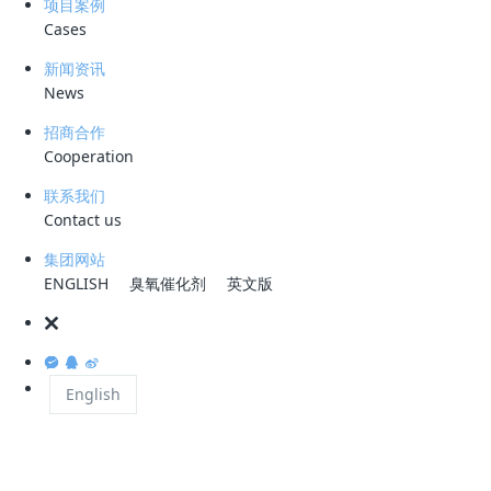
项目案例
垃圾填埋场的雨、雪等水，扣除垃圾和覆土层的饱和持水量，经过垃圾层
Cases
和覆土层形成的高浓度有机废水，以及垃圾堆积准备焚烧时泄漏的水，统
称为垃圾渗滤液。
新闻资讯
News
招商合作
Cooperation
垃圾渗滤液对环境的危害主要表现在以下几个方面：
联系我们
Contact us
1.侵占地表： 虽然中国有大量的海洋、河流和其他水资源，但淡水资源
的数量并不多。此外，由于中国人口众多，人均水资源相当少，水资源短
集团网站
ENGLISH
臭氧催化剂
英文版
缺也是中国的国情。在水资源利用不足的情况下，垃圾渗滤液它还占用了
大量的土地，严重影响了工农业的生产和人们的正常生活。大量的垃圾破
坏了地球表面的植被，不仅影响了自然环境的美观，也破坏了自然的生态
平衡。
English
2.环境污染：固体废物含有各种有害物质。如果处理不及时，可能会直接
污染土壤、空气和水源，最终对包括人类在内的各种生物造成危害。