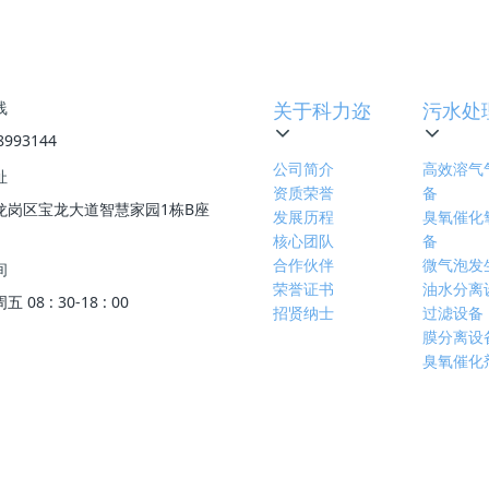
下一篇
:
冬季污水泵保养方案-污水处
线
关于科力迩
污水处
8993144
公司简介
高效溶气
址
资质荣誉
备
龙岗区宝龙大道智慧家园1栋B座
发展历程
臭氧催化
核心团队
备
合作伙伴
微气泡发
间
荣誉证书
油水分离
08 : 30-18 : 00
招贤纳士
过滤设备
膜分离设
臭氧催化