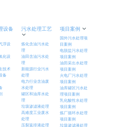
理知识
理设备
污水处理工艺
项目案例
国外污水处理项
气浮设
炼化含油污水处
目案例
理
电脱盐污水处理
氧化设
油田含油污水处
项目案例
理
油田采出水处理
生技术
新能源行业污水
项目案例
设备
处理
火电厂污水处理
电力行业含油废
项目案例
备
水处理
油库罐区污水处
剂
罐区和油库水处
理项目案例
理
乳化酸性水处理
垃圾渗滤液处理
项目案例
高难度工业废水
炼厂循环水处理
处理
项目案例
压裂返排液处理
垃圾渗滤液处理