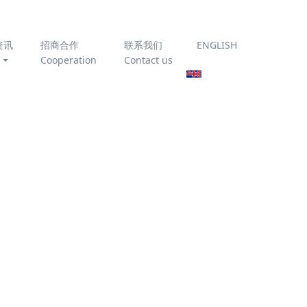
资讯
招商合作
联系我们
ENGLISH
Cooperation
Contact us
为你推荐
臭氧催化氧化技术处理垃
圾渗滤液
《农村生活污水处理设施
运行维护技术指南》
T/CAEPI 51-2022 全文免
处理的难
费下载
冬季高效