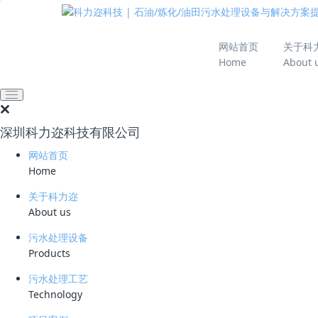
推动绿色发展 建设
网站首页
关于科
Home
About 
网站首页
技术资料
学习资料
冬季污水处理设备怎样
深圳科力迩科技有限公司
2022-12-28 09:56:24
污水处理厂家
311
网站首页
简要说明 ：
Home
文件版本 ：
关于科力迩
About us
文件类型 ：
污水处理设备
Products
立即下载
污水处理工艺
污水处理项目在冬季运行时，具有低温时间长 、水
Technology
度，不利于污水处理的进行。因而进入冬季运行时