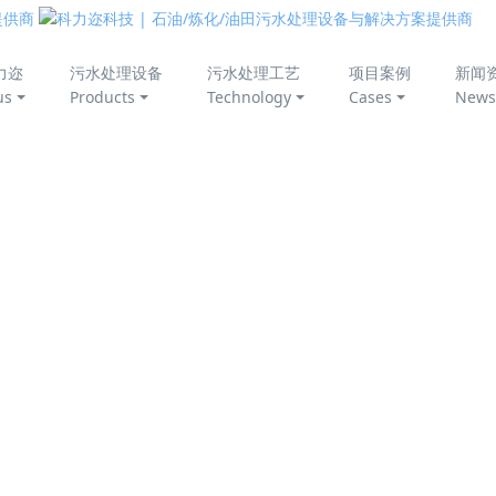
美丽中国
力迩
污水处理设备
污水处理工艺
项目案例
新闻
us
Products
Technology
Cases
News
才能出水稳定达标
温低 、进水污染物浓度高、污泥活性较弱等特点，增加了污水
应强化自身运行管理，应对冬季运行的不利因素，确保污水项目