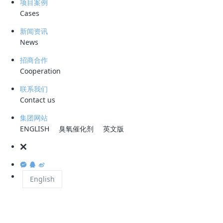
项目案例
Cases
高含油酸性水，是一种特殊的工业废水，它来源于石油
新闻资讯
及其副产品的加工过程。在常减压、催化裂化、延迟焦
News
化、催化加氢等工艺流程中，硫化合物和氮化合物经过
招商合作
高温裂解、催化裂化、加氢裂化等反应生成H2S和NH3-
Cooperation
N。这些物质进入后端工艺，经过冷凝脱水或水洗处理
联系我们
后，就形成了含硫含氨的废水，这些废水中含有大量油
Contact us
脂因而被称为高含油酸性水。高含油酸性水可能呈现出
集团网站
ENGLISH
臭氧催化剂
英文版
高乳化的特性，其油脂和酸性物质含量较高。
高乳化的酸性水
English
高含油酸性水的水质特点：