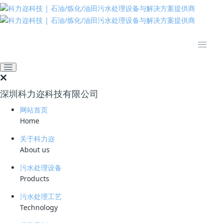
推动绿色发展 建设美丽中国
网站首页
技术资料
学习资料
解密：高含油酸性水最新有
效的工艺技术
深圳科力迩科技有限公司
2025-04-29 16:24:52
科力迩
305
网站首页
Home
简要说明 ：
关于科力迩
文件版本 ：
About us
文件类型 ：
污水处理设备
Products
立即下载
污水处理工艺
Technology
什么是高含油酸性水？