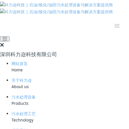
推动绿色发展 建设美丽中国
网站首页
技术资料
学习资料
解决浓缩液问题，最新垃圾
渗滤液全量化处理工艺
深圳科力迩科技有限公司
2024-04-09 10:36:09
科力迩
237
网站首页
Home
简要说明 ：
关于科力迩
文件版本 ：
About us
文件类型 ：
污水处理设备
Products
立即下载
污水处理工艺
Technology
城市生活垃圾主要通过焚烧、卫生填埋、发酵等方