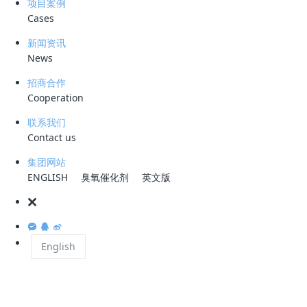
项目案例
式进行处置，其中卫生填埋以其工艺设置简单、操作方
Cases
便、投资费用少等优点在过去的几年间成为主要的垃圾
新闻资讯
处理方式。随着填埋时间不断增长，产生大量老龄垃圾
News
渗滤液，其组成成分复杂，含有多种有毒有害物质，可
招商合作
Cooperation
生化性较差。我国目前已建成的大部分渗滤液处理厂在
运行处理过程中普遍存在处理难度高、效果差、技术经
联系我们
Contact us
济之前矛盾突出的问题。国内外关于生活垃圾渗滤液处
集团网站
理技术研究由来已久，常规处理技术主要有物化处理技
ENGLISH
臭氧催化剂
英文版
术、生物处理技术和土地处理技术等。
English
常见垃圾渗滤液处理技术特点
目前国内垃圾填埋厂应用较为广泛的工艺为“预处理+两
级DTRO工艺”，部分地区使用“预处理+生物处理+深度处