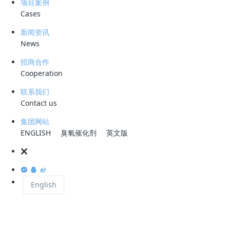
项目案例
Cases
一、电脱盐污水特性与处理必要性
新闻资讯
News
原油中含有的氯化钠、氯化镁等盐类在加工过程中易形成管壁盐
垢，降低传热效率并引发设备腐蚀。通过电脱盐工艺（注水5%
招商合作
Cooperation
并加破乳剂）可实现原油含盐量降至<5mg/L（重质油加工需
<3mg/L），但由此产生的电脱盐污水具有高污染性：
联系我们
Contact us
成分复杂
：石油类含量200-10000mg/L，极端情况含油率
集团网站
达50%；COD波动于3000-25000mg/L；悬浮物浓度800-
ENGLISH
臭氧催化剂
英文版
4500mg/L
处理挑战
：需24小时连续处理，反冲洗期间污染物浓度骤
增，传统污水处理厂设计指标（COD<1500mg/L、油类
<200mg/L）难以应对
English
二、传统处理技术瓶颈
重力沉降法
：依赖自然分离，易对下游系统造成冲击