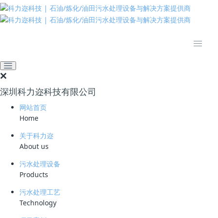
推动绿色发展 建设美丽中国
网站首页
技术资料
学习资料
电脱盐污水高效处理新突
破：聚结旋流技术破解炼化
深圳科力迩科技有限公司
环保难题
网站首页
Home
2025-04-28 10:01:17
科力迩
315
关于科力迩
简要说明 ：
About us
污水处理设备
文件版本 ：
Products
文件类型 ：
污水处理工艺
Technology
立即下载