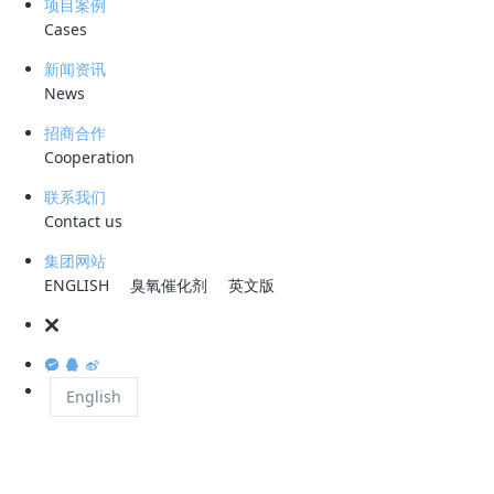
项目案例
长温度为20~35℃，低温会影响微生物细胞内酶的活性，在一定温度范围
Cases
内，温度每降低10℃，微生物活性将降低1倍，从而降低了对污水的处理
新闻资讯
效果。工艺投入运行后，由于四季的交替和所处的地理位置影响，若不加
News
以人工调控，温度很难保持适宜。而温度调控则会耗费大量的能源。
招商合作
Cooperation
一、 低温对硝化反硝化的影响
联系我们
Contact us
温度是影响细菌生长和代谢的重要环境条件。绝大多数微生物正常生长温
集团网站
度为20~35℃。温度主要是通过影响微生物细胞内某些酶的活性而影响微
ENGLISH
臭氧催化剂
英文版
生物的生长和代谢速率，进而影响污泥产率、污染物的去除效率和速率；
温度还会影响污染物降解途径、中间产物的形成以及各种物质在溶液中的
溶解度，以及有可能影响到产气量和成分等。低温减弱了微生物体内细胞
English
质的流动性，进而影响了物质传输等代谢过程，并且普遍认为低温将会导
致活性污泥的吸附性能和沉降性能下降，以及使微生物群落发生变化。低
温对微生物活性的抑制，不同于高温带来的毁灭性影响，其抑制作用通常