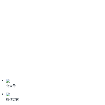
情系桑梓心系家乡！科力迩总经理简小文受邀出席新余招商盛会
新闻资讯
公司动态
业界资讯
技术资料
公众号
微信咨询