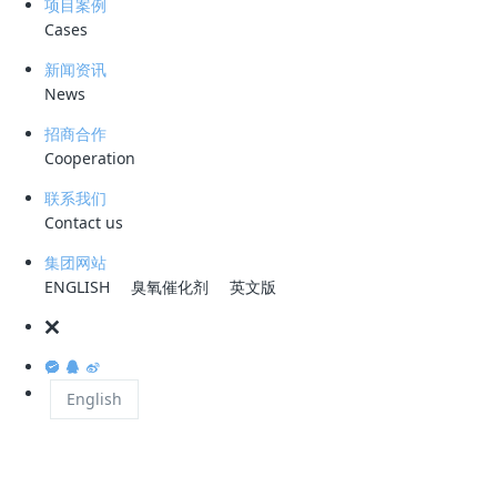
项目案例
稳定，难以分离；
Cases
(4)溶解油的油粒直径在0.11
μm
以下，甚至可小到几纳米，极难分
新闻资讯
离。
News
含油污水处理方法多种多样，每一种方法都有其特定的除油粒径。由
招商合作
于含油
污水
的复杂性，用单一的方法是很难达到国家排放标准的，应该对
Cooperation
含油污水进行多级处理。所谓“老三套”工艺就是针对含油污水性质不同而
联系我们
采用的传统除油工艺的总称，即用一级处理(浮油去除工艺)、二级处理(分
Contact us
散油和乳化油去除工艺)、三级处理(深处理)来处理含油污水以满足排放或
回用的要求，所以又常称“三段式治理”。
集团网站
ENGLISH
臭氧催化剂
英文版
国内多采用的“老三套”处理工艺技术成熟、适应性强且稳定可靠，但
占地面积大，投资费用高。随着工艺技术的发展和出水水质要求的提
高，“老三套”处理工艺急需改进。该类工艺技术主要是利用油水比重差异
和油水不相溶性进行油水分离使油上浮，达到油水分离的目的，技术含量
English
相对较低。常用方法包括租粒化法、自然沉降除油法、斜板除油法、浮上
分离法、机械分离法、离心分离法、水力旋流法。设备主要有平板式，斜
板式(平板、波纹板)和粗粒化式(分波纹对置型、列管及峰管)等。浮油去
除设备效果稳定、运行费用低，且管理方便，但设各占地面积大。