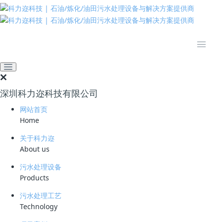
推动绿色发展 建设美丽中国
网站首页
新闻资讯
业界资讯
含油废水处理技术之水力旋
流器
深圳科力迩科技有限公司
2018-08-17 15:13:54
clear
1401
网站首页
含油废水的来源很广，主要分布于石油开采加工、石油化工、冶金及
Home
机械工业及海上运输业。其主要成分包括：轻碳氢化合物、重碳氢化合
物、燃油、焦油、润滑油、脂肪油、蜡油脂、皂类等，这些油分一般以浮
关于科力迩
油，分散油、乳化油，溶解油等四种形态存在。
About us
(1)浮油的粒径较大，一般大于100
μm
，占总合油量的70～80%以
污水处理设备
Products
上；
污水处理工艺
(2)分散油的粒径在100~25
μm；
Technology
(3)乳化油的粒径一般在25-0.11
μm
，油粒之间难以合并，长期保持