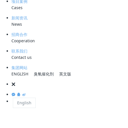
项目案例
Cases
新闻资讯
从闻着黑臭水直犯恶心
News
招商合作
到慢慢习惯
Cooperation
联系我们
垃圾处理场都比较偏僻，张猛工作的位于开发区古县街道一处山上的烟台
Contact us
市生活垃圾处理场也不例外。
集团网站
ENGLISH
臭氧催化剂
英文版
“堆成山的垃圾，很臭。”回忆起刚上班时，张猛说，他确实被眼前的景象
吓到了。
当时也有一些朋友和同时问他，为什么上了这么多年学，反而从事这样一
English
个与垃圾为伴的工作？张猛说，“同学都去了环保部门或从事环境相关的
工作，我当时心里会有一些落差。”