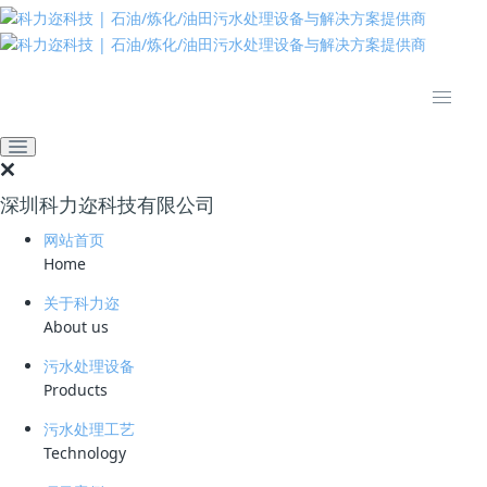
推动绿色发展 建设美丽中国
网站首页
新闻资讯
业界资讯
治理生活垃圾渗滤液--记烟
台硕士环卫人张猛
深圳科力迩科技有限公司
2022-05-18 15:03:14
垃圾渗滤液
640
网站首页
Home
硕士毕业后的张猛，就选择了这样一份特殊的工作——烟台环卫人，他整
关于科力迩
日与黑臭的生活垃圾渗滤液打交道。生活垃圾渗滤液，通俗点说就是生活
About us
垃圾在转运、处置过程中因垃圾腐烂、雨水浸泡等原因产生的污水。
污水处理设备
Products
在张猛和同事的努力下，黑如墨的垃圾渗滤液经过一道道工序后，变成了
清澈达标的水。
污水处理工艺
Technology