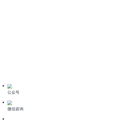
业界资讯
膜技术处理含油废水的研究
2018-09-20
业界资讯
探索并开发高效、低耗、环保的制药废水处理工艺
2018-09-10
公众号
微信咨询