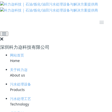
推动绿色发展 建设美丽中国
全部
公司动态
业界资讯
技术资料
深圳科力迩科技有限公司
推荐
热门
最新
网站首页
Home
业界资讯
关于科力迩
江苏常州生态环境基础设施建设三年行动计划（2023-2025年）发布
About us
三年总投资超236亿元
污水处理设备
2022-12-21
Products
污水处理工艺
Technology