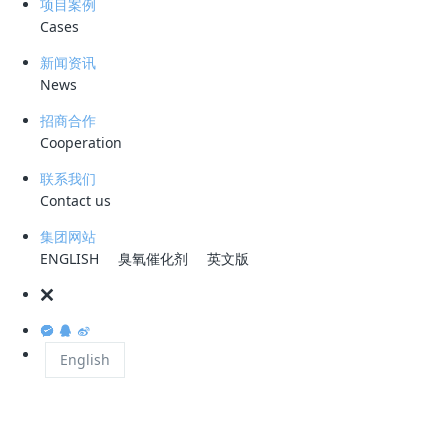
项目案例
业界资讯
Cases
民权县生活垃圾处理场渗滤液处理项目“4·29”中毒窒息事故调查报告
新闻资讯
2022-10-28
News
招商合作
Cooperation
业界资讯
联系我们
餐厨垃圾残渣渗滤液污染环境案被罚65万
Contact us
2022-06-24
集团网站
ENGLISH
臭氧催化剂
英文版
业界资讯
揭开新加坡樟宜Ⅱ新生水项目的神秘面纱
English
2018-12-26
业界资讯