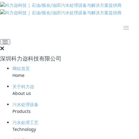
推动绿色发展 建设美丽中国
网站首页
技术资料
学习资料
旋流溶气气浮技术：破解高
浓度含油污水处理难题
深圳科力迩科技有限公司
2025-10-30 09:33:07
科力迩
207
网站首页
Home
简要说明 ：
关于科力迩
文件版本 ：
About us
文件类型 ：
污水处理设备
Products
立即下载
污水处理工艺
Technology
气浮技术是通过向水体通入高度分散的微气泡，使气泡与悬浮颗粒附着或