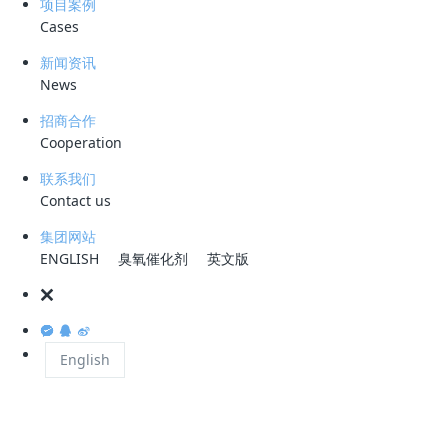
被其包裹，形成气 - 液 - 固三相体系，利用密度差异实现固液或液液分离
项目案例
的技术。
Cases
溶气气浮（DAF）是其重要分支，通过高压将空气溶解于水并达饱和，压
新闻资讯
力骤降后释放出 10~100μm 的微气泡。该技术包含四大核心过程：混凝
News
－絮凝、溶气释气、气泡－絮体接触、聚集体分离，分别对应混凝絮凝系
统、溶气释气系统及气浮池的接触区与分离区。
招商合作
Cooperation
基于离心分离原理设计的旋流溶气气浮装置（
CDFU
），创新性地将离心
力场与气浮过程耦合。其通过加压水流经喷射器形成负压吸入气体，高速
联系我们
水流与气体掺混剪切生成微小气泡，离心力场促使絮体颗粒 / 油滴与气泡
Contact us
沿径向向中心定向运动。相较于传统气浮，该装置中气泡与絮体 / 油滴凭
借惯性摆脱流线束缚，碰撞附着更有序，大幅强化分离效果。
集团网站
ENGLISH
臭氧催化剂
英文版
CDFU
 的核心优势显著：其一，采用高效射流器与超微纳米气泡技术，气
泡与废水混合充分且不破坏絮体，设备结构简单、动力需求少，可全封闭
运行；其二，旋流加压溶气罐能产生大量稳定微气泡，通过延长气液接触
时间、增大油滴直径、减小气泡尺寸、提高气泡浓度，显著提升碰撞概率
English
与附着效率，强化除油效果。同时，该装置还具备三大特点：消除释气器
死端以减少气泡聚并、使溶气水速度梯度降低避免絮体破碎、在通道路径
设置碰撞表面优化反应条件。
与传统气浮技术相比，
CDFU
 还拥有普适性优势：生成的气泡更小、比表