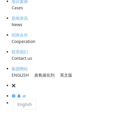
项目案例
该工艺通过向水体中添加可溶性化学试剂，使其与溶解性污染物直接发生
Cases
化学反应，生成难以溶解的固态沉淀物，进而通过分离固态与液态物质实
新闻资讯
现污染物的清除。采用这一方法，能够有效去除渗滤液中90%至99%的重
News
金属成分，并可同步削减20%至40%的化学需氧量（COD）。
招商合作
Cooperation
化学氧化工艺
联系我们
Contact us
化学氧化法通过向渗滤液中通入氯气、臭氧或过氧化氢等强氧化性物质，
将有机污染物分解转化，从而降低废水中的COD值。该技术不仅能有效
集团网站
分解渗滤液中的难降解有机物，还能显著提升其可生化性。
ENGLISH
臭氧催化剂
英文版
生物处理技术
English
作为一种环境友好的污水处理方式，生物处理技术在国内外受到广泛研
究，并在完整的渗滤液处理流程中扮演关键角色。