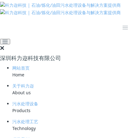
推动绿色发展 建设美丽中国
网站首页
技术资料
学习资料
垃圾渗滤液常见化学与生物
处理工艺
深圳科力迩科技有限公司
2025-10-29 10:38:32
160
网站首页
Home
简要说明 ：
关于科力迩
文件版本 ：
About us
文件类型 ：
污水处理设备
Products
立即下载
污水处理工艺
Technology
化学沉淀工艺