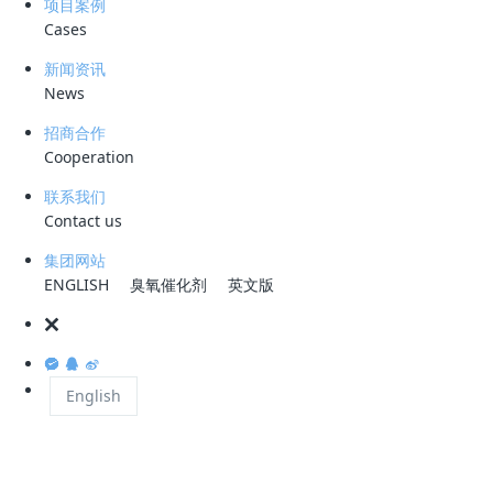
项目案例
Cases
在城市垃圾填埋场中，生活垃圾构成了其主要部分。此类垃圾含有较高比
新闻资讯
例的厨余成分，而这些成分大多由有机物质构成，易于发生氧化分解。针
News
对国内在役填埋场渗滤液的水质分析数据显示，其化学需氧量（COD）
的波动区间非常宽泛。其组成物质涵盖了低分子量（<500）的挥发性脂
招商合作
肪酸（VFA）、中分子量（主要组分分子量介于500至10000）的富里
Cooperation
酸，以及高分子量（主要组分分子量介于10000至100000）的胡敏酸。
联系我们
(2) 重金属类污染
Contact us
集团网站
当前，国内在生活垃圾的分类处置体系上尚不完善，导致大量电子废弃物
ENGLISH
臭氧催化剂
英文版
与普通生活垃圾一同进入填埋场。在垃圾分解过程中，这些电子产品，特
别是电池内部所含的重金属离子，会逐步释放并转移至渗滤液中。因此，
渗滤液内汇集了铜、铁、锌、铬、镉、铅等多种重金属离子，其浓度通常
可达普通生活污水的数百倍。
English
(3) 氨氮污染
氨氮是渗滤液内长期存在的一种关键无机污染物。渗滤液中的氨氮
（NH₃-N）含量可能超过5000 mg/L。当总氮含量高于40%时，将对微