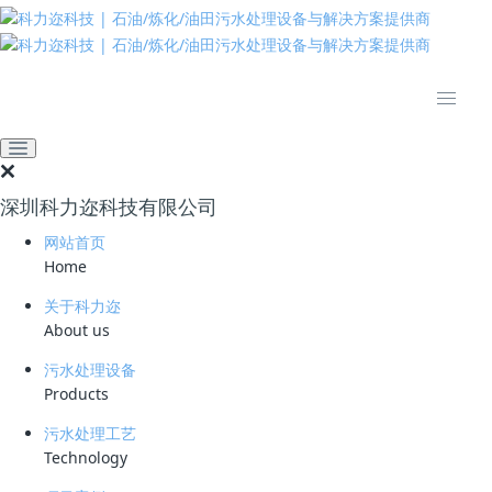
推动绿色发展 建设美丽中国
网站首页
技术资料
学习资料
垃圾渗滤液的主要污染源构
成
深圳科力迩科技有限公司
2025-10-28 14:33:45
158
网站首页
Home
简要说明 ：
关于科力迩
文件版本 ：
About us
文件类型 ：
污水处理设备
Products
立即下载
污水处理工艺
Technology
(1) 有机污染物