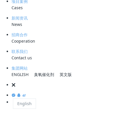
项目案例
Cases
原油罐区切水是指石油生产、运输、储存、加工过程
新闻资讯
中，油罐内沉淀的水与原油分离的过程，旨在将沉淀在
News
油罐底部的水从原油中分离出来，以维护原油的质量和
招商合作
安全。
Cooperation
联系我们
Contact us
集团网站
ENGLISH
臭氧催化剂
英文版
2.原油罐区切水的处理面临的挑战是什么？
原油罐区切水的处理难点主要有以下几个方面：
English
原油和水在油罐中混合非常紧密，如
难以彻底分离：
处理不当，会剩余一些水分以及杂质，直接影响到油品