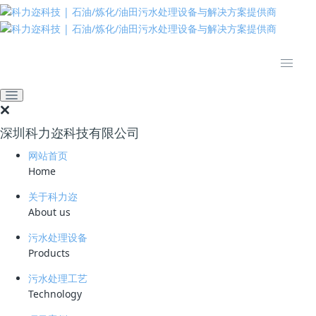
推动绿色发展 建设美丽中国
网站首页
技术资料
学习资料
原油储罐区排水处理技术新
突破，环境效益显著提升
深圳科力迩科技有限公司
2025-11-20 10:31:12
182
网站首页
Home
简要说明 ：
关于科力迩
文件版本 ：
About us
文件类型 ：
污水处理设备
Products
立即下载
污水处理工艺
Technology
1.什么是原油罐区切水？