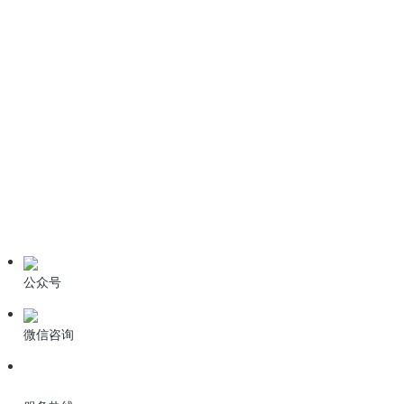
《生活垃圾填埋场污染控制标准》GB16889-2024全文免费下
载
6种污水处理高级氧化技术
技术资料
学习资料
期刊论文
产品资料
公众号
微信咨询