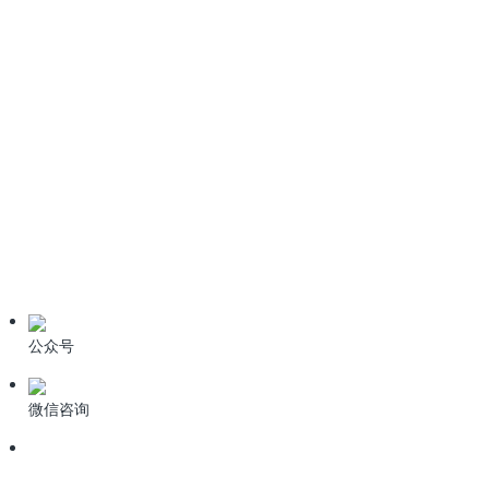
《生活垃圾填埋场污染控制标准》GB16889-2024全文免费下
载
6种污水处理高级氧化技术
技术资料
学习资料
期刊论文
产品资料
公众号
微信咨询