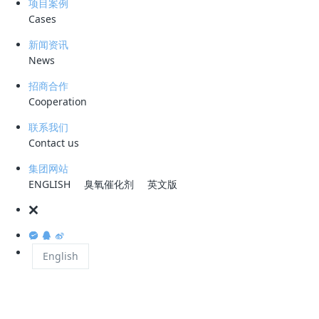
项目案例
专利结构设计的核心分离内件。产品深度融合粗粒化与浅池原
Cases
理，专为攻克含油污水处理的
“
堵、慢、短
”
行业痛点而生，广泛
新闻资讯
应用于油田、炼化、电力及油库等领域的除油器与聚结分离器。
News
招商合作
Cooperation
其在聚结效率、抗污染性、使用寿命及运维便捷性等方面均表现
出显著优势，是提升油水分离系统整体效能的关键部件。具体优
联系我们
Contact us
势如下：
集团网站
ENGLISH
臭氧催化剂
英文版
一、超高比表面积，聚结分离效率卓越
填料采用特殊优化的专利波纹结构，其比表面积较传统填料显著
增加，为油滴提供了巨大的接触与附着空间。这极大地提高了微
English
细油滴的碰撞概率与聚结效率，使其能够快速吸附、富集并长
大，从而实现高效、快速的油水分离，为后续处理单元稳定达标
奠定坚实基础。