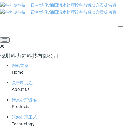
推动绿色发展 建设美丽中国
网站首页
技术资料
学习资料
科力迩高效聚结填料：专利
技术赋能油水分离新高度
深圳科力迩科技有限公司
2026-05-13 15:26:48
51
网站首页
Home
简要说明 ：
关于科力迩
文件版本 ：
About us
文件类型 ：
污水处理设备
Products
立即下载
污水处理工艺
Technology
科力迩科技自主研发的高效聚结填料，是基于
CFD
流场仿真与