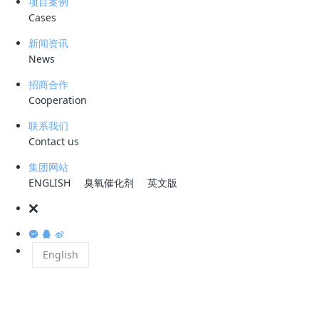
项目案例
物膜)和合成膜(有机膜和无机膜) ;按膜的结构型
Cases
新闻资讯
另外，从产业发展角度看，市场需求也在推动技术
News
曝气膜 -生物反应器最早见于 Cote.P 等 19
招商合作
式或中空纤维式组件，在保持气体分压低于泡点（ Bu
Cooperation
是提高了接触时间和传氧效率，有利于曝气工艺的控
联系我们
Contact us
萃取膜 - 生物反应器 又称为 EMBR （Extracti
业废水不宜采用与微生物直接接触的方法处理；当
集团网站
易随曝气气流挥发，发生气提现象，不仅处理效果
ENGLISH
臭氧催化剂
英文版
Livingston研究开发了 EMB 。废水与活
水与微生物不直接接触，有机污染物可以选择性透
环单元是各自独立，各单元水流相互影响不大，生
English
果稳定。系统的运行条件如 HRT 和 SRT 可分
固液分离型膜 - 生物反应器是在水处理领域中研究
污泥法中二次沉淀池的水处理技术。在传统的废水