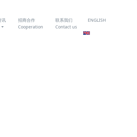
资讯
招商合作
联系我们
ENGLISH
Cooperation
Contact us
为你推荐
臭氧催化氧化技术处理垃
圾渗滤液
《农村生活污水处理设施
运行维护技术指南》
T/CAEPI 51-2022 全文免
分离技术相
费下载
天然膜(生