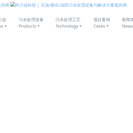
美丽中国
力迩
污水处理设备
污水处理工艺
项目案例
新闻
us
Products
Technology
Cases
News
BR工艺
（Membrane Bio-Reactor）,是一种由活性污泥法与膜
行分类,有反应膜、离子交换膜、渗透膜等;按膜的性质分类,有