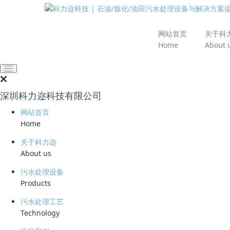
推动绿色发展 建设
网站首页
关于科
Home
About 
网站首页
技术资料
学习资料
污水处理工艺详解：M
深圳科力迩科技有限公司
2026-05-21 10:36:10
40
网站首页
简要说明 ：
Home
文件版本 ：
关于科力迩
About us
文件类型 ：
污水处理设备
Products
立即下载
污水处理工艺
在污水处理，水资源再利用领域，MBR又称膜生物反应器
Technology
结合的新型水处理技术。膜的种类繁多,按分离机理进