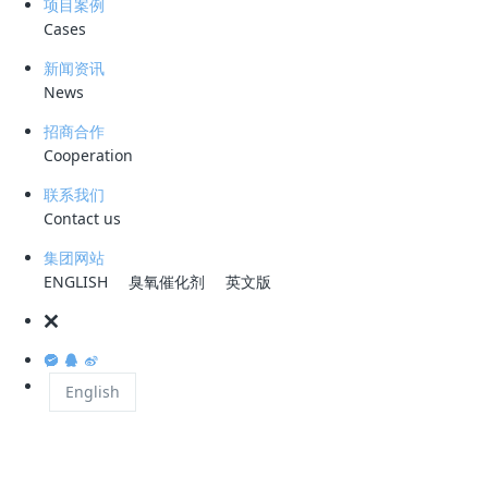
项目案例
Cases
在水处理工程中较常见的絮凝剂如：硫酸铝（明矾），聚合硫酸铝（poly
aluminium sulfate) ,栲胶等等。
新闻资讯
News
性状：灰白色粉末或正交棱形结晶流动浅黄色粉末。对光敏感。易吸湿。
在水中溶解缓慢，但在水中有微量硫酸亚铁时溶解较快，微溶于乙醇，几
招商合作
乎不溶于丙酮和乙酸乙酯。在水溶液中缓慢地水解。相对密度
Cooperation
(d18)3.097。热至480℃分解。商品通常约含20%水呈浅黄色。也有含9
联系我们
分子结晶水的。相对密度2.1。175℃失去7分子结晶水。
Contact us
用途：1、用于银的分析，糖的定量测定。用作染料。墨水。净水。铝的
集团网站
雕刻。消毒。聚合催化剂等。2、分析试剂、糖定量测定、铁催化剂、媒
ENGLISH
臭氧催化剂
英文版
染剂、净水剂制颜料、药物。3、水处理行业用作净水的混凝剂和污泥的
处理剂。4、被用作媒染剂以及工业废水的凝结剂，也用于颜料中。5、
医药上用硫酸铁作收敛剂和止血剂。6、用于镀锌镍铁合金、镀锌铁钴合
金等电解液中。
English
性质：极易溶于水，硫酸铝在纯硫酸中不能溶解（只是共存），在硫酸溶
液中与硫酸共同溶解于水，所以硫酸铝在硫酸中溶解度就是硫酸铝在水中
的溶解度。常温析出含有18分子结晶水，为18水硫酸铝，工业上生产多