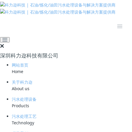
推动绿色发展 建设美丽中国
网站首页
技术资料
学习资料
污水处理名词解释：絮凝
2026-05-25 08:48:07
32
深圳科力迩科技有限公司
简要说明 ：
网站首页
Home
文件版本 ：
关于科力迩
文件类型 ：
About us
污水处理设备
立即下载
Products
主要分为两大类别：铁制剂系列和铝制剂系列，当然也包括其丛生的高聚
污水处理工艺
物系列。絮凝剂有不少品种，其共同特点是能够将溶液中的悬浮微粒聚集
Technology
联结形成粗大的絮状团粒或团块。