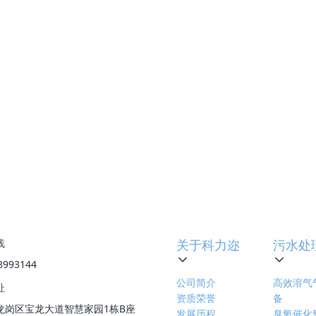
比铵盐大几十倍，并随碱性的增强而增大。氨氮毒性与池水的pH
愈强，对鱼的危害类似于亚硝酸盐。
中毒危害为：摄食降低，生长减慢，组织损伤，降低氧在组织间
鱼类死亡。急性氨氮中毒危害为：水生物表现亢奋、在水中丧失
术及应用
下一篇
:
厌氧生物处理是什么？污水处理专业术
线
关于科力迩
污水处
8993144
公司简介
高效溶气
址
资质荣誉
备
龙岗区宝龙大道智慧家园1栋B座
发展历程
臭氧催化