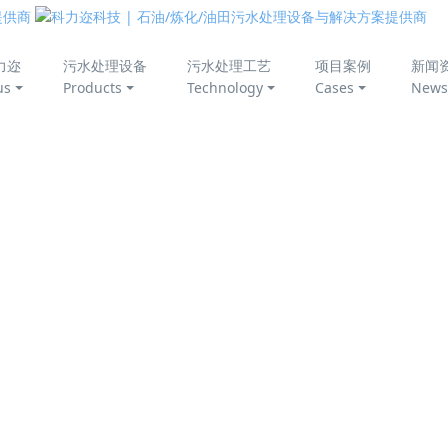
美丽中国
力迩
污水处理设备
污水处理工艺
项目案例
新闻
us
Products
Technology
Cases
News
）为主，以游离氨（NH3）和铵离子（NH4+）形式存在的氮受
水生生物毒害的主要因子，而铵离子相对基本无毒。国家标准Ⅲ类