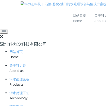
推动绿色发展 建设
网站首页
关于科
Home
About 
网站首页
技术资料
学习资料
什么是氨氮？
深圳科力迩科技有限公司
2026-05-25 10:34:05
29
网站首页
简要说明 ：
Home
文件版本 ：
关于科力迩
About us
文件类型 ：
污水处理设备
Products
立即下载
污水处理工艺
自然地表水体和地下水体中主要以硝酸盐氮（NO3
Technology
氨氮 叫水合氨，也称非离子氨。非离子氨是引起