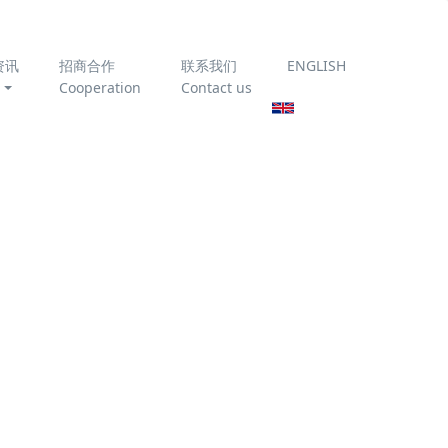
资讯
招商合作
联系我们
ENGLISH
Cooperation
Contact us
为你推荐
臭氧催化氧化技术处理垃
圾渗滤液
《农村生活污水处理设施
运行维护技术指南》
T/CAEPI 51-2022 全文免
污染水体的
费下载
地面水，