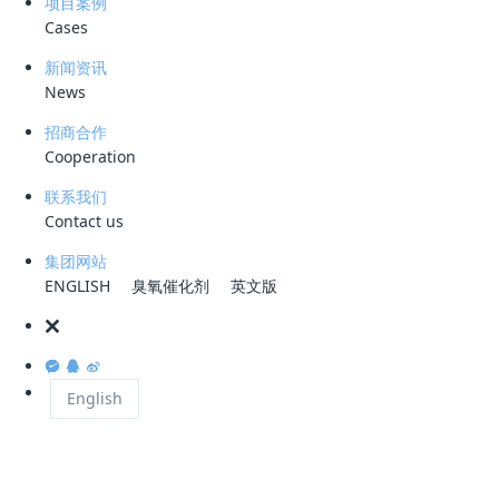
项目案例
非离子氨氮的浓度≤1毫克/升。
Cases
新闻资讯
氨氮是水体中的营养素，可导致水富营养化现象产
News
在pH值大于11的环境下，铵根离子向氨转变，氨
招商合作
势的变化测量出氨氮的浓度。
Cooperation
用新的水样冲洗测量水样、试剂体积的容器和电极
联系我们
Contact us
使用蠕动泵进样。水样并不直接与蠕动泵管接触－
集团网站
与进样相同，辅助试剂也通过蠕动泵投加，并由可
ENGLISH
臭氧催化剂
英文版
通过鼓泡混合水样和试剂。
由测量系统自动控制反映时间。
English
在用户自定义的测量周期中，分析仪会利用内置的
3 如何分辨氨气敏电极法仪器的性能