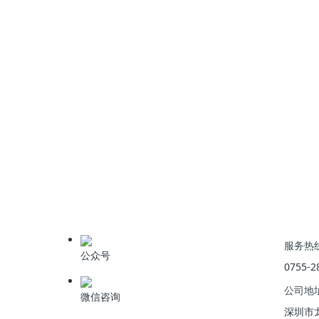
高浓度氨氮废水系统流程图
氨氮对水生物起危害作用的主要是游离氨，其毒性
有密切关系，一般情况，pH值及水温愈高，毒性
氨氮对水生物的危害有急性和慢性之分。慢性氨氮
鱼类对水中氨氮比较敏感，当氨氮含量高时会导致
搐，严重者甚至死亡。
上一篇
:
破解垃圾渗滤液治理难题，实现零浓缩液排放——CDOF技
服务热
公众号
0755-2
公司地
微信咨询
深圳市