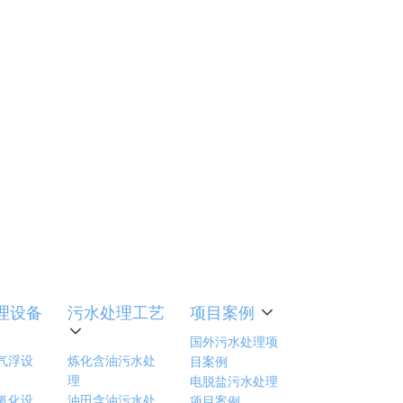
值及水温
的输送。
平衡、抽
语详解
理设备
污水处理工艺
项目案例
国外污水处理项
气浮设
炼化含油污水处
目案例
理
电脱盐污水处理
氧化设
油田含油污水处
项目案例