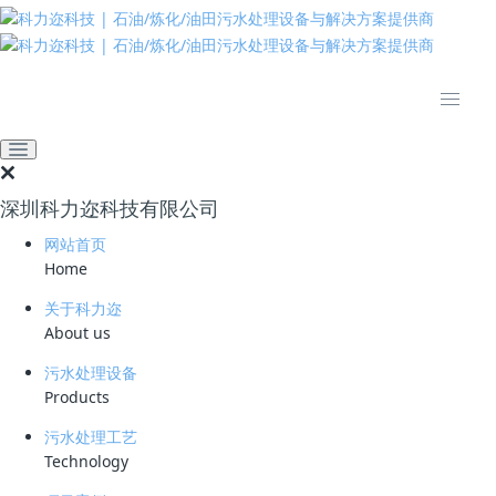
推动绿色发展 建设美丽中国
网站首页
技术资料
学习资料
什么是厌氧氨氧化菌？污水
处理工艺详解
深圳科力迩科技有限公司
2026-06-08 10:29:31
36
网站首页
Home
简要说明 ：
关于科力迩
文件版本 ：
About us
文件类型 ：
污水处理设备
Products
立即下载
污水处理工艺
Technology
厌氧氨氧化(anaerobic ammonium oxidation, Anammox)菌为自养型