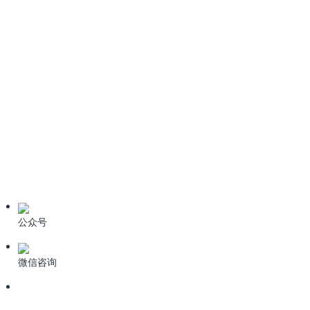
《生活垃圾填埋场污染控制标准》GB16889-2024全文免费下
载
6种污水处理高级氧化技术
技术资料
学习资料
期刊论文
产品资料
公众号
微信咨询