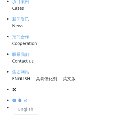
项目案例
细菌，可在缺氧条件下以氨为电子供体，亚硝酸盐为电子受体，产生 。
Cases
已发现的厌氧氨氧化菌均属于浮霉状菌目（Planctomycetales）的厌氧
氨氧化菌科（Anammoxaceae），共 6 个属，分别为 Candidatus
新闻资讯
Brocadia、Candidatus Kuenenia、Candidatus Anammoxoglobus、
News
CandidatusJettenia、Candidatus Anammoximicrobium moscowii
招商合作
及 Candidatus Scalindua。其中，Candidatus Scalindua 发现于海洋
Cooperation
次氧化层区域，称之为海洋厌氧氨氧化菌，其余 5 个属均发现于污水处
联系我们
理系统中，称之为淡水厌氧氨氧化菌。厌氧氨氧化细菌对全球氮循环具有
Contact us
重要意义，也是污水处理中重要的细菌。 [2]
集团网站
Van de Graaf等用N作为示踪元素，研究了厌氧氨氧化代谢途径。他们根
ENGLISH
臭氧催化剂
英文版
据N2H4转化为N2的过程给N02还原为NH20H的反应提供等量电子的假
设。提出了两种可能的机理。其一，一个由膜包围的酶复合体将氨和
NH2OH转化为N2H4，N2H4则在外周胞质内氧化为氮气，产生的电子通
过内部电子转移，在包含酶复合体(此酶复合体也负责N2H4氧化)的细胞
English
质中将N02还原为NH2OH。其二，氨和NH2OH在细胞质内被一由膜包
围的酶复合体转化为N2H4，
N2H4在外周胞质内转化为N2，与产生的电子通过电子传输链传递给细胞