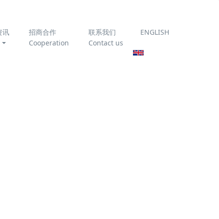
资讯
招商合作
联系我们
ENGLISH
Cooperation
Contact us
为你推荐
臭氧催化氧化技术处理垃
圾渗滤液
《农村生活污水处理设施
运行维护技术指南》
T/CAEPI 51-2022 全文免
费下载