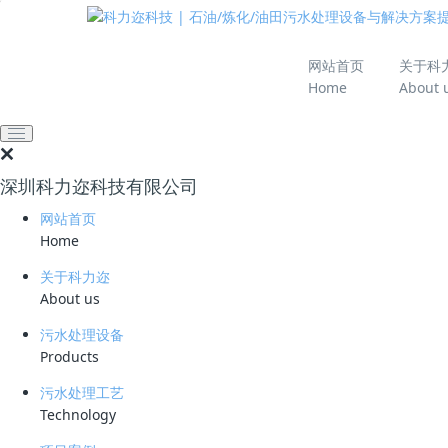
推动绿色发展 建设
网站首页
关于科
Home
About 
网站首页
技术资料
学习资料
曝气生物滤池技术原理
深圳科力迩科技有限公司
2026-06-11 10:28:47
28
网站首页
简要说明 ：
Home
文件版本 ：
关于科力迩
About us
文件类型 ：
污水处理设备
Products
立即下载
污水处理工艺
Biological Aerated Filter
Technology