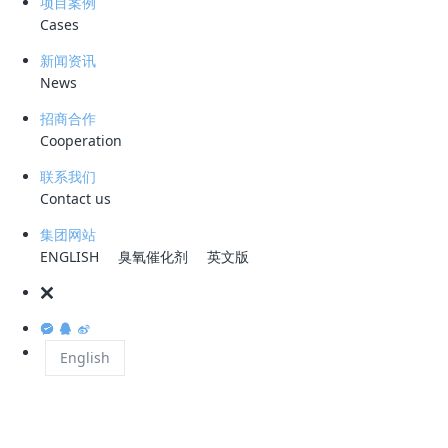
项目案例
该工艺具有去除SS、COD、BOD、硝化、脱氮、
Cases
浮固体一体的新工艺。
新闻资讯
①一次性投资比传统方法低1/4；②占用面积为常规工艺
News
一级强化处理相结合，如采用水解酸化池；④填料多
招商合作
不设二沉池。
Cooperation
曝气生物滤池与普通活性污泥法相比，具有有机负荷
联系我们
Contact us
会产生污泥膨胀、氧传输效率高、出水水质好等优点，
SS≤60mg/L），因此对进水需要进行预处理。
集团网站
ENGLISH
臭氧催化剂
英文版
曝气生物滤池作为集生物氧化和截留悬浮固体于一体
间短，所需基建投资少，出水水质好：运行能耗低
BIOSTYR是法国OTV公司的注册水处理工艺技术，
English
小于1g/cm3）而得名。下面以去除BOD、SS
BIOSTYR工艺是一种上流生物滤池，是一种运
处理革新工艺，工艺成熟高效。