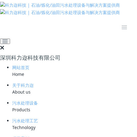
推动绿色发展 建设美丽中国
网站首页
技术资料
学习资料
含油10万mg/L的油罐区废
水，两台装备下去直接变清
深圳科力迩科技有限公司
水？来看四川石化这个项目
网站首页
Home
2026-06-27 22:44:55
科力迩
26
关于科力迩
简要说明 ：
About us
污水处理设备
文件版本 ：
Products
文件类型 ：
污水处理工艺
Technology
立即下载