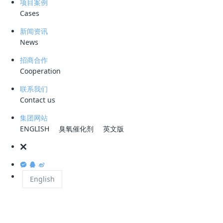
项目案例
Cases
你可能会觉得，工业废水处理嘛，不就是加药、沉淀、过滤那一
套？
新闻资讯
News
——
但有一种水，是真的不好搞
原油储备库的含油污水。
招商合作
说白了，油罐在存油、倒油、清洗的时候，水跟油搅在一起，再加
Cooperation
"
"
上泵一打、阀门一过，油被
打碎
成微米级的小油滴，均匀地分散在
联系我们
水里。这时候你让它们自己分开？不可能。
Contact us
100000mg/L
国内某石化企业的原油储备库，进水含油量能到
。什么
集团网站
100
概念？一升水里，
克是油。你把一瓶矿泉水倒出来，十分之一是
ENGLISH
臭氧催化剂
英文版
——
原油
大概就是这个比例。
那这种水怎么处理？
"
"——
科力迩在这个项目上用了两台
黑科技装备
聚结压力除油器
打头
English
CDFU
阵，
旋流溶气气浮
收尾。