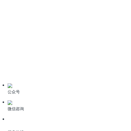
《生活垃圾填埋场污染控制标准》GB16889-2024全文免费下
载
6种污水处理高级氧化技术
技术资料
学习资料
期刊论文
产品资料
公众号
微信咨询