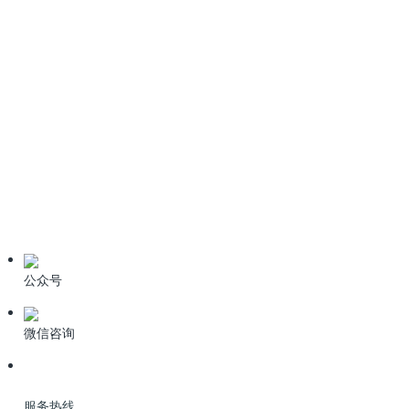
《生活垃圾填埋场污染控制标准》GB16889-2024全文免费下
载
6种污水处理高级氧化技术
技术资料
学习资料
期刊论文
产品资料
公众号
微信咨询
服务热线