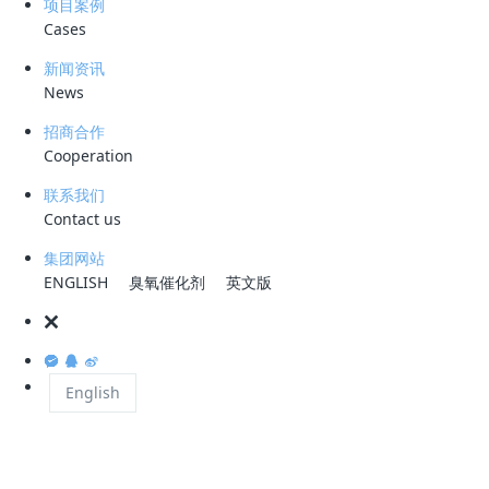
项目案例
以上的遍布世界各地的约350家子公司组成。
Cases
除此之外，实际工程应用中还需要考虑多方面因素。
新闻资讯
彼时，中国的纺织业正处于蓬勃发展期，巴斯夫把握此大好良机，于
News
1885年派遣一名代表梅耶尔前往上海推销染料。在这个以带领服装潮流
招商合作
见称的中国城市里，巴斯夫染料成为了畅销产品。由那时候开始，巴斯夫
Cooperation
正式踏足中国市场。
联系我们
巴斯夫是一间大型国际化工公司，在39个国家中生产各种产品，并与170
Contact us
多个国家的客户商务往来。巴斯夫2012年全球销售额约721亿欧元，截至
集团网站
2012年底员工约111,000名。
ENGLISH
臭氧催化剂
英文版
值得注意的是，该领域的技术和标准也在不断发展和完善。
听取客户意见，为客户提供服务以及满足他们的需求，是巴斯夫的宗旨，
为贯彻这宗旨，公司将继续开发新产品和增强巴斯夫在市场所占的领导地
English
位。此外，公司每年投资于世界各地科研开发工作的经费逾20亿马克，
为巴斯夫致力于未来发展的路向提供有力的支援。
事实上，巴斯夫的未来发展方向并不只着眼于商业利益上，更关注到我们