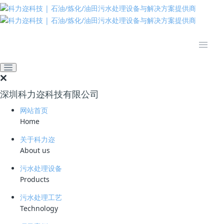
推动绿色发展 建设美丽中国
网站首页
技术资料
学习资料
垃圾渗滤液循环回流处理法
2022-04-29 14:34:47
污水处理厂家
552
深圳科力迩科技有限公司
简要说明 ：
网站首页
Home
文件版本 ：
关于科力迩
文件类型 ：
About us
污水处理设备
立即下载
Products
渗滤液循环回流处理就是将垃圾渗滤液收集后，经调节池预沉淀处理后，
污水处理工艺
喷灌回流至填埋场。
Technology