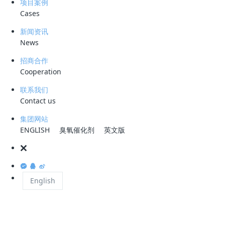
一则通过喷灌，在太阳的照射下，可蒸发掉部分水量以减少后续处理的水
项目案例
Cases
量。
新闻资讯
二则可将垃圾填埋场当作一个巨大的不加控制的生物滤池，上层垃圾可作
News
为好氧生物滤池，下层垃圾可作为厌氧生物滤池。喷灌回流又可增加污水
中的氧量以加速微生物对渗滤液中有机污染物的降解。渗滤液在经过多次
招商合作
回流蒸发及垃圾渗滤过程中的生物降解和吸附之后，其流量和有机物的含
Cooperation
量会越来越少。
联系我们
同时在这一工艺处理过程中，由于渗滤液的回流作用，又可加速垃圾中有
Contact us
机物的分解稳定，可以起到缩短填埋场稳定过程的作用。对有沼气回收系
集团网站
统的填埋场来说，又可增加沼气的产量。
ENGLISH
臭氧催化剂
英文版
但在选择该工艺处理垃圾渗滤液时，应首先在垃圾填埋场设计时，就要考
虑渗滤液的收集与导出措施。
English