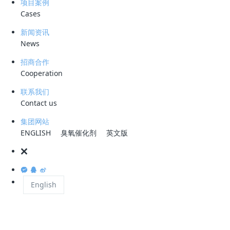
项目案例
Cases
一是给处理单元内的污水不断补充热量，
新闻资讯
News
二是增加水的流动性，让水不停的流动。因各污水处理厂的特点不同，所
招商合作
采取的措施方法也不尽相同，应结合自身特点采取适合自己的方式方法进
Cooperation
行防冻。
联系我们
Contact us
（一）防冻原则
集团网站
ENGLISH
臭氧催化剂
英文版
1、认真执行巡检制，尤其是夜间巡回检查制，将防冻部位及防冻内容纳
入交接班内容，确保水厂冬季安全运行。
English
2、凡是存留有水分的污水和污泥管线、设备均需考虑防冻，防冻的措施
包括加保温、伴热、保持介质连续流动，使停用的管线、设备中不得存留