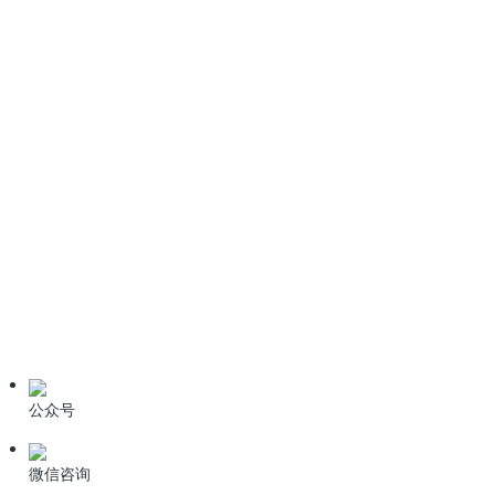
《农村生活污水处理设施建设技术指南》（T/CAEPI 50-
2022）全文免费下载
《生活垃圾填埋场污染控制标准》GB16889-2024全文免费下
载
6种污水处理高级氧化技术
技术资料
学习资料
期刊论文
产品资料
公众号
微信咨询