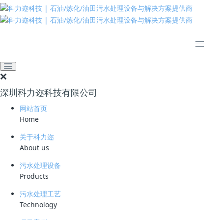
推动绿色发展 建设美丽中国
网站首页
技术资料
学习资料
污水处理厂冬季防冻预案
2022-12-19 08:29:59
污水处理厂家
356
深圳科力迩科技有限公司
简要说明 ：
网站首页
Home
文件版本 ：
关于科力迩
文件类型 ：
About us
污水处理设备
立即下载
Products
如果污水处理厂污水量不足，又因为其它原因不能停止生产，要保持污水
污水处理工艺
处理厂各处理单元的污水不结冻，解决的思路主要有两个：
Technology