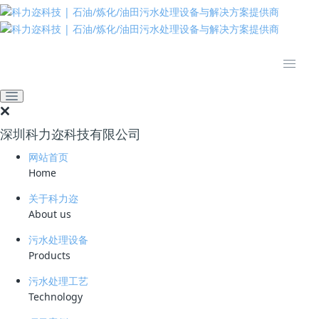
推动绿色发展 建设美丽中国
网站首页
技术资料
学习资料
臭氧氧化到臭氧催化氧化-污
水深度处理的技术革新
深圳科力迩科技有限公司
2023-02-26 20:54:03
科力迩
480
网站首页
Home
简要说明 ：
关于科力迩
文件版本 ：
About us
文件类型 ：
污水处理设备
Products
立即下载
污水处理工艺
Technology