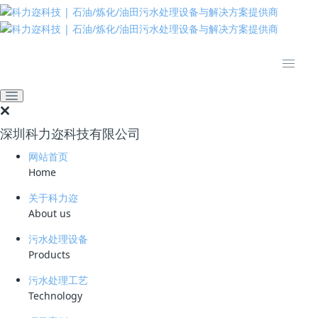
推动绿色发展 建设美丽中国
网站首页
技术资料
学习资料
CDOF应用于三元前驱体产
品液处理除油降TOC
深圳科力迩科技有限公司
2023-03-05 21:07:48
科力迩
461
网站首页
Home
简要说明 ：
关于科力迩
文件版本 ：
About us
文件类型 ：
污水处理设备
Products
立即下载
污水处理工艺
Technology
三元前驱体产品液处理必要性及难点：