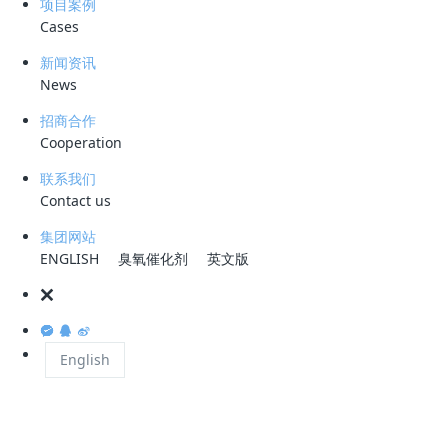
项目案例
三元前驱体产品液包括各种饱和硫酸盐溶液，PH在2-3左右，处理难度
Cases
大，前置生产工艺中用到的有机物溶液其中，导致含油量/TOC过高，影
新闻资讯
响后续下游产品的性能，因此需要降低产品液中的油分和TOC。
News
招商合作
Cooperation
三元前驱体产品液处理常规工艺：
联系我们
现有工艺大部分是传统吸附工艺，即活性炭+树脂吸附处理，存在以下问
Contact us
题：
集团网站
1. 由于产品液要求，需要选择椰壳活性炭、和特殊树脂，成本高昂。
ENGLISH
臭氧催化剂
英文版
2. 活性炭吸附饱和后属于危废，处理需要委外增加运行成本。
3. 操作麻烦，活性炭吸附饱和后就需要换新的，两天一换需要人员值
守。
English
4. 树脂再生需要用到乙醇，对现场安全要求高，具有一定安全风险。
科力迩科技最新三元前驱体产品液处理工艺：