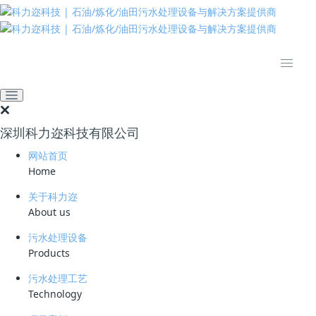
推动绿色发展 建设美丽中国
网站首页
技术资料
学习资料
《压裂返排液回配压裂液用
水水质要求》
深圳科力迩科技有限公司
（DB61T1248-2019）免费
网站首页
Home
下载
关于科力迩
2023-11-28 14:48:42
科力迩
681
About us
污水处理设备
简要说明 ：
Products
《压裂返排液回配压裂液用水水质要求》（DB61T1248-2019）
污水处理工艺
文件版本 ：
Technology