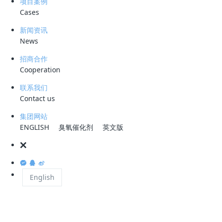
项目案例
（一） 项目概况
Cases
衢州市生活垃圾卫生填埋场于2019年4月9日停
新闻资讯
滤液处理运维期将满，现需采购填埋场渗滤液处理站下
News
埋场渗滤液处理站的运维服务，渗滤液处理站处理设
招商合作
的量约为100000吨/年。工作内容主要包括：日
Cooperation
（二）技术要求
联系我们
Contact us
1、运维服务标准
集团网站
1.1厂区环境整洁；
ENGLISH
臭氧催化剂
英文版
1.2填埋场垃圾渗滤液经处理后，水质满足现行《生活
2、工作要求
English
1.1设备维护要求。要求保证系统完好，按规定负
换损坏的部件；不得随意改变设施结构和功能；确保
有义务配合政府部门对本渗滤液处理站进行检查；