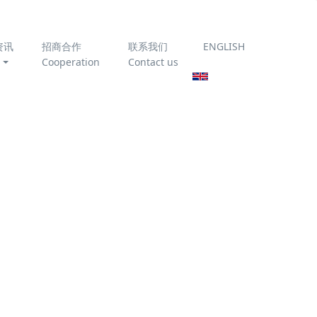
资讯
招商合作
联系我们
ENGLISH
Cooperation
Contact us
为你推荐
臭氧催化氧化技术处理垃
圾渗滤液
《农村生活污水处理设施
运行维护技术指南》
T/CAEPI 51-2022 全文免
费下载