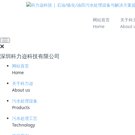
推动绿色发展 建设
网站首页
关于科
Home
About 
网站首页
技术资料
学习资料
衢州市生活垃圾卫生填
深圳科力迩科技有限公司
2024-01-03 14:55:33
科力迩
676
网站首页
简要说明 ：
Home
文件版本 ：
关于科力迩
About us
文件类型 ：
污水处理设备
Products
立即下载
污水处理工艺
采购内容及要求
Technology