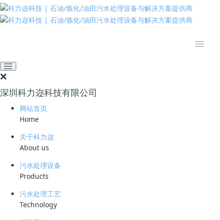
推动绿色发展 建设美丽中国
网站首页
技术资料
学习资料
处理高COD废水难点
2024-07-26 09:28:44
342
深圳科力迩科技有限公司
简要说明 ：
网站首页
Home
文件版本 ：
关于科力迩
文件类型 ：
About us
污水处理设备
立即下载
Products
高
（
，化学需氧量）污水处理的难点主要
COD
Chemical Oxygen Demand
污水处理工艺
Technology
现在以下几个方面：