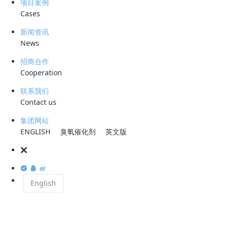
项目案例
Cases
一、有机物的高效降解
新闻资讯
有机物浓度高：高
污水中有机物浓度极高，每升废水
含量可能
COD
COD
News
达几万甚至几十万毫克。这些有机物种类繁多，结构复杂，难以被完全降
招商合作
解。
Cooperation
降解难度大：部分有机物具有难降解性，如某些有机染料、农药、医药中
联系我们
间体等，这些物质在生物处理过程中难以被微生物有效降解，需要采用更
Contact us
高级的处理技术。
集团网站
ENGLISH
臭氧催化剂
英文版
二、处理成本与效率
处理成本高：为了实现高
污水的有效处理，可能需要采用多种处理
COD
English
术联合使用，如物理处理、化学处理、生物处理等，这些技术的设备投
资、运行维护成本均较高。
处理效率低：由于高
污水中有机物种类复杂，处理过程中可能存在
COD