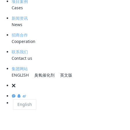
项目案例
Cases
此，选择合适的工艺处理无机盐和有机物，以及脱除污水的颜
色，使得污水变清，达到相关标准要求，是一个值得研究和实验
新闻资讯
的课题。
News
1、臭氧理化特性、用途及优缺点
招商合作
Cooperation
1.1 臭氧的物理特性
联系我们
臭氧（英文名称：
ozone），在常温、常压下为无色、有鱼腥味
Contact us
的气体，分子量 47.9982，臭氧在水中溶解性是氧气的 10 倍以
集团网站
上。一般情况下，1×10-6的臭氧在水中为 1mg/L，长期呼吸＞
-6
ENGLISH
臭氧催化剂
英文版
0.1×10
的臭氧对人体有害。
1.2 臭氧的化学结构及制取
臭氧（
O3）是氧的同素异形体，分子形状为 V 形，是唯一具有
English
分子不对称的、反磁性、 极性单质分子。臭氧可以用化学法、
电离法、紫外法制取。
1.3 臭氧氧化性