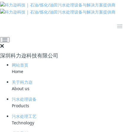
推动绿色发展 建设美丽中国
网站首页
技术资料
学习资料
污水处理中臭氧的应用
2024-08-28 11:22:00
258
深圳科力迩科技有限公司
简要说明 ：
网站首页
Home
文件版本 ：
关于科力迩
文件类型 ：
About us
污水处理设备
立即下载
Products
石油开采过程中，在钻井、压裂、原油脱水等过程中产生数量可
污水处理工艺
Technology
观的废水，这种废水通
常含有有机物，水色黑黄色，且带有气
味，有毒性。这种水如果直接排放，将造成严重的污
染。因