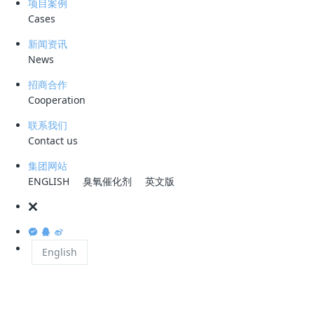
项目案例
Cases
国家发展改革委关于印发“十四五”循环经济发展规划的通知（以
新闻资讯
下简称通知）指出，发展循环经济是我国经济社会发展的一项重
News
大战略。
通知中明确了水泥等行业“十四五”循环经济发展的重点
招商合作
任务，提到强化重点行业清洁生产，推动水泥等重点行业“一行
Cooperation
一策”制定清洁生产改造提升计划；还提到推进城市废弃物协同
处置，通过市场化方式确定城市废弃物协同处置付费标准，有序
联系我们
推进水泥窑、冶炼窑炉协同处置医疗废物、危险废物、生活垃圾
Contact us
等，统筹推进生活垃圾焚烧炉协同应急处置医疗废物。
集团网站
ENGLISH
臭氧催化剂
英文版
在我国经济快速发展的同时,垃圾数量逐年增加,垃圾包围城市的
问题越来越突显,对生活环境造成的危害也越来越严重。由于垃
圾传统的填埋、堆肥和焚烧等处理方法很难满足大量城市生活垃
English
圾处理时日益严格环保要求,而且垃圾的传统处理技术对垃圾能
量利用率很低并且处理不够彻底。利用新型干法水泥窑协同处理
技术不但可彻底处理生活垃圾、有效解决环境污染,并且能为水
泥生产提供燃料和原料,进一步提高了能量的利用效率,是现代垃