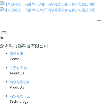
推动绿色发展 建设美丽中国
网站首页
技术资料
学习资料
发改委发布“十四五”循环经
济发展规划：推动水泥窑协
深圳科力迩科技有限公司
同处置城市废弃物
网站首页
Home
2021-07-13 15:21:29
科力迩
655
关于科力迩
简要说明 ：
About us
污水处理设备
文件版本 ：
Products
文件类型 ：
污水处理工艺
Technology
立即下载