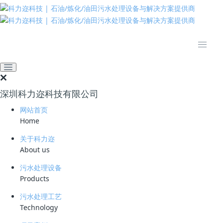
推动绿色发展 建设美丽中国
网站首页
技术资料
学习资料
臭氧催化剂在印染废水中的
应用
深圳科力迩科技有限公司
2024-10-15 10:00:33
239
网站首页
Home
简要说明 ：
关于科力迩
文件版本 ：
About us
文件类型 ：
污水处理设备
Products
立即下载
污水处理工艺
Technology
臭氧高级氧化技术在水处理中扮演着重要角色，它通过产生强氧