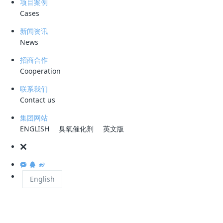
项目案例
化性的羟基自由基来分解水中的有机污染物。然而，单独使用臭
Cases
氧时，其氧化能力受到限制，因为臭氧的直接反应速率较慢，且
新闻资讯
臭氧在水中的溶解度和稳定性不高。因此，引入非均相臭氧催化
News
剂变得十分必要。这些催化剂能够提高臭氧的分解效率，从而增
招商合作
强氧化过程。
Cooperation
非均相臭氧催化剂是指在不同相态中工作的催化剂，它们可以是
联系我们
Contact us
固体、液体或气体。在处理臭氧催化反应时，不同载体的催化剂
具有各自的优缺点：
集团网站
ENGLISH
臭氧催化剂
英文版
1. 金属氧化物基催化剂：这类催化剂通常具有较高的催化活性和
稳定性，但可能面临成本较高和对环境敏感的问题。
English
2. 分子筛基催化剂：分子筛具有良好的热稳定性和选择性，但
其合成成本较高，且在某些条件下可能失活。
3. 碳基催化剂：碳基催化剂，尤其是碳纳米管和石墨烯等碳材