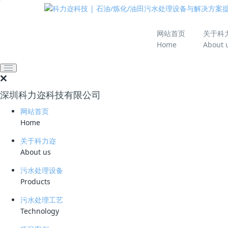
推动绿色发展 建设
网站首页
关于科
Home
About 
网站首页
技术资料
学习资料
电厂含油废水处理技术
深圳科力迩科技有限公司
2024-10-30 15:26:35
科力迩
311
网站首页
简要说明 ：
Home
文件版本 ：
关于科力迩
About us
文件类型 ：
污水处理设备
Products
立即下载
污水处理工艺
某新建核电厂产生的非放射性含油生产废水需要处
Technology
成，含油量 500～2000mg/L）和悬浮物（含