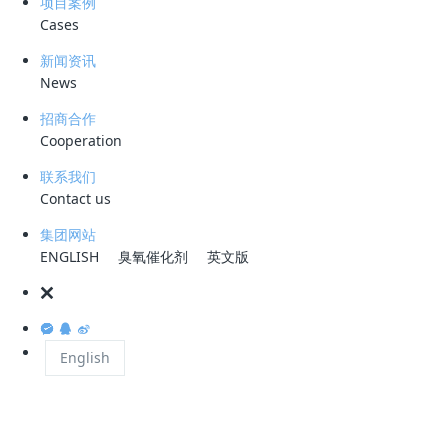
项目案例
量明显偏高。
Cases
新闻资讯
News
核岛、常规岛及其他装置的
非放射性
含油废水汇集
招商合作
离器进行油水分离处理，油水分离器出水汇入中间
Cooperation
产废水系统，并预留事故排入槽式排放监测水箱的
联系我们
存。如果油水分离器发生故障或入口水量过大，含
Contact us
系统。非放射性含油废水经过油水分离设备处理后
集团网站
ENGLISH
臭氧催化剂
英文版
非放射性
English
按客户要求，经处理后水质需满足含油量≤1mg/L
术及既往项目经验，采用成熟的除油技术： 预过滤器