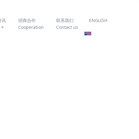
资讯
招商合作
联系我们
ENGLISH
Cooperation
Contact us
为你推荐
臭氧催化氧化技术处理垃
圾渗滤液
《农村生活污水处理设施
运行维护技术指南》
T/CAEPI 51-2022 全文免
滑油等组
费下载
时进水含油