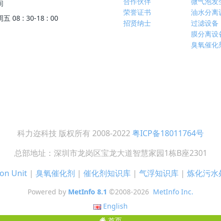
合作伙伴
微气泡发
间
荣誉证书
油水分离
08 : 30-18 : 00
招贤纳士
过滤设备
膜分离设
臭氧催化
科力迩科技 版权所有 2008-2022
粤ICP备18011764号
总部地址：深圳市龙岗区宝龙大道智慧家园1栋B座2301
on Unit
|
臭氧催化剂
|
催化剂知识库
|
气浮知识库
|
炼化污水
Powered by
MetInfo 8.1
©2008-2026
MetInfo Inc.
English
首页