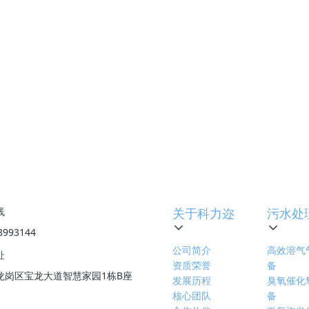
设计、结构紧凑、空间占用小，国内外多个同类型项目运行经验证
求。
下一篇
:
合成氨压缩机废
线
关于科力迩
污水处
8993144
公司简介
高效溶气
址
资质荣誉
备
龙岗区宝龙大道智慧家园1栋B座
发展历程
臭氧催化
核心团队
备