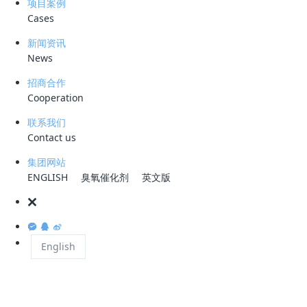
项目案例
1.引言
Cases
压裂返排液是油气田开发过程中，特别是在水力压裂作业中产生的一种液
新闻资讯
News
体。水力压裂是一种增产技术，通过向油气藏中注入高压液体，使岩石产
生裂缝，从而提高油气的流动性和产量，在这个过程中，会使用大量的压
招商合作
裂液，压裂液通常由水、砂和化学添加剂等多种成分组成。由于其成分复
Cooperation
杂，且可能含有对环境有害的物质，造成水体污染、土壤盐碱化等。随着
联系我们
环保意识的提高和环保法规的严格，压裂返排液的无害化处理变得愈加重
Contact us
要。
集团网站
ENGLISH
臭氧催化剂
英文版
图.压裂作业
目前，压裂返排液的处理方式主要有以下几种：回注地层：经过处理达到
一定标准的压裂返排液可以用作注水开采的回注水，重新注入地层中。循
English
环利用：将处理后的压裂返排液作为压裂液体系的配制用水进行循环使
用，深度处理：对于难以直接回注或循环利用的压裂返排液，需要进行深
度处理以达到环保排放标准。这通常包括去除有机物、重金属、悬浮物等
污染物的过程，然而压裂返排液的成分复杂多变，处理难度大；处理过程