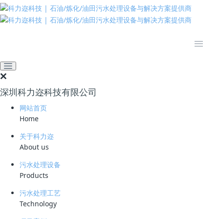
推动绿色发展 建设美丽中国
网站首页
技术资料
学习资料
压裂返排液处理工艺的创新
与应用
深圳科力迩科技有限公司
2024-11-04 10:17:43
科力迩
414
网站首页
Home
简要说明 ：
关于科力迩
文件版本 ：
About us
文件类型 ：
污水处理设备
Products
立即下载
污水处理工艺
Technology