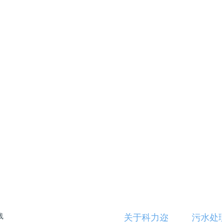
水处理效果（左出水、右进水）
Mpa）、能耗低且运行稳定可靠。即使在电脱盐污水含油剧烈波动
求（含油量<100mg/L）。
以及全封闭式运行等特点。这不仅降低了运行和维护的人工成本
了最低。同时，设备价格合理、性价比高，为企业带来了显著的
的新突破
下一篇
:
含油废水高效处理
线
关于科力迩
污水处