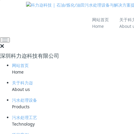
推动绿色发展 建设
网站首页
关于科
Home
About 
网站首页
技术资料
学习资料
炼化行业电脱盐废水处
深圳科力迩科技有限公司
2024-11-11 09:51:48
科力迩
445
网站首页
简要说明 ：
Home
文件版本 ：
关于科力迩
About us
文件类型 ：
污水处理设备
Products
立即下载
污水处理工艺
在原油炼制过程中，电脱盐环节扮演着至关重要的
Technology
原油来源变得多元化，成分也愈发复杂。与此同时