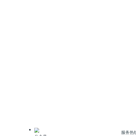
电脱盐污
整套处理工艺除油效率高、需要压力低（<0.15
也能保证处理后水质持续稳定满足进入污水处理厂的要
此外，新工艺还具备自动控制运行、自动化程度高
了危险气体的外泄，对员工和周围环境的影响降到
会效益。
上一篇
:
CDOF技术：三元前驱体产品液除油降TOC
服务热