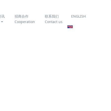
资讯
招商合作
联系我们
ENGLISH
Cooperation
Contact us
达标
为你推荐
臭氧催化氧化技术处理垃
圾渗滤液
《农村生活污水处理设施
运行维护技术指南》
T/CAEPI 51-2022 全文免
炼化厂的
费下载
例不断攀