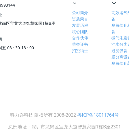
8993144
公司简介
高效溶气
址
资质荣誉
备
龙岗区宝龙大道智慧家园1栋B座
发展历程
臭氧催化
核心团队
备
合作伙伴
微气泡发
间
荣誉证书
油水分离
08 : 30-18 : 00
招贤纳士
过滤设备
膜分离设
臭氧催化
科力迩科技 版权所有 2008-2022
粤ICP备18011764号
总部地址：深圳市龙岗区宝龙大道智慧家园1栋B座2301