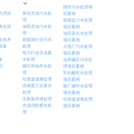
国外污水处理项
气浮设
炼化含油污水处
目案例
理
电脱盐污水处理
氧化设
油田含油污水处
项目案例
理
油田采出水处理
生技术
新能源行业污水
项目案例
设备
处理
火电厂污水处理
电力行业含油废
项目案例
备
水处理
油库罐区污水处
剂
罐区和油库水处
理项目案例
理
乳化酸性水处理
垃圾渗滤液处理
项目案例
高难度工业废水
炼厂循环水处理
处理
项目案例
压裂返排液处理
垃圾渗滤液处理
含油消防废水处
项目案例
理