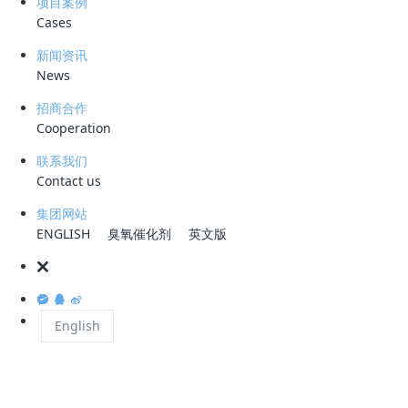
项目案例
升。为了应对这一挑战，各大炼化厂纷纷采取措施
Cases
然提高了原油的利用率，但同时也加剧了原油的乳
新闻资讯
News
电脱盐装置在运行过程中，由于各种原因，如设备
水界位不稳定。这直接导致了出水含油严重超标，
招商合作
Cooperation
费。
联系我们
Contact us
现有电脱盐含油污水的特点如重质油含量高，与污
集团网站
20%以上，油滴粒径小且乳化严重，进一步增加了
ENGLISH
臭氧催化剂
英文版
重了原油的乳化程度，还对设备造成了严重的腐蚀
了硫化物、挥发酚等危险气体，对厂区员工的健康
面对电脱盐含油污水的处理难点，传统的处理方法
English
艺和旋流离心处理工艺。然而，这些工艺在处理效
作简单，但处理效果不稳定；旋流离心处理工艺虽