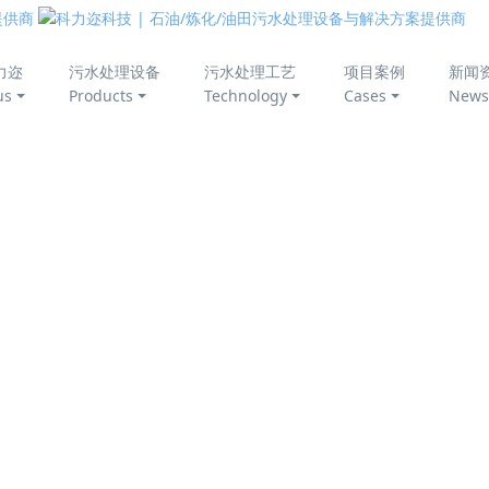
美丽中国
力迩
污水处理设备
污水处理工艺
项目案例
新闻
us
Products
Technology
Cases
News
理新工艺：高效除油，稳定
角色。然而，随着国家各大油田的相继开发和进口原油的增多，
，原油品质随开采的深入而逐渐下降，重质化、劣质化原油的比