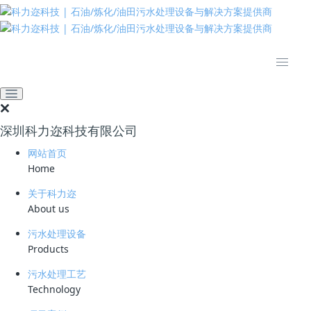
推动绿色发展 建设美丽中国
网站首页
技术资料
学习资料
高含油酸性水处理新工艺
2024-11-28 09:39:00
科力迩
265
深圳科力迩科技有限公司
简要说明 ：
网站首页
Home
文件版本 ：
关于科力迩
文件类型 ：
About us
污水处理设备
立即下载
Products
在石油及其副产品的加工流程中，如常减压、催化裂化、延迟焦化和催化
污水处理工艺
加氢等工艺环节，会不可避免地产生含硫和含氮化合物。这些化合物在高
Technology
温和催化剂的作用下，会转化为H2S和NH3-N等有害物质。经过冷凝脱