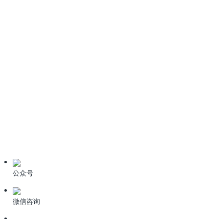
2022）全文免费下载
《生活垃圾填埋场污染控制标准》GB16889-2024全文免费下
载
6种污水处理高级氧化技术
技术资料
学习资料
期刊论文
产品资料
公众号
微信咨询