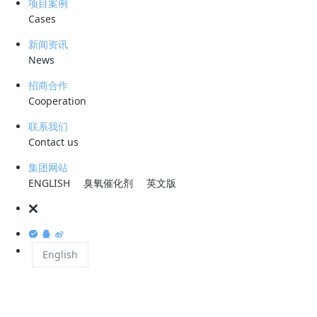
项目案例
水或水洗处理之后，这些有害物质会进入废水系统，形成含硫废水或酸性
Cases
水。而当这些废水中含有大量油脂时，就被称为高含油酸性水。
新闻资讯
News
高含油酸性水的水质特点十分明显，其油脂、酸性物质和悬浮物质的含量
招商合作
都很高。这些物质的存在使得水体浑浊，散发出异味，不仅对环境造成了
Cooperation
严重污染，还威胁着水生态系统和人类的健康。因此，高含油酸性水的处
联系我们
理成为了亟待解决的问题。
Contact us
集团网站
ENGLISH
臭氧催化剂
英文版
高含油酸性水的处理难点在于其复杂的成分和含量波动大的特点。焦粉含
量高且粒径分布小、含油量高、乳化油的存在，以及硫化物、氨氮和酚类
等有害物质的含量都使得处理难度加大。传统的处理方法，如物理方法、
化学方法和生物方法，虽然在一定程度上能够去除这些有害物质，但往往
English
存在着处理效率低、成本高或对环境影响大等缺点。
炼化高度乳化酸性水处理工艺方案