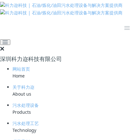
推动绿色发展 建设美丽中国
网站首页
技术资料
学习资料
二苯胍生产废水处理工艺之
臭氧高级催化氧化
深圳科力迩科技有限公司
2024-12-04 10:06:02
科力迩
272
网站首页
Home
简要说明 ：
关于科力迩
文件版本 ：
About us
文件类型 ：
污水处理设备
Products
立即下载
污水处理工艺
Technology
二苯胍，作为橡胶工业中的重要促进剂，扮演着活化噻唑类秋兰姆及次磺