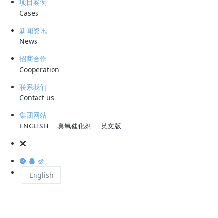
项目案例
酰胺类促进剂的关键角色。它广泛应用于轮胎、胶板、胶鞋等橡胶制品的
Cases
生产中，对橡胶工业的发展起到了不可忽视的作用。然而，二苯胍的生产
过程中会产生大量的废水，这些废水中含有极高的污染物浓度，如化学需
新闻资讯
氧量（COD）可高达10000mg/L以上，总氮（TN）9500mg/L以上，氨
News
氮8500mg/L以上，以及超过50000mg/L的电导率。若这些废水未经预处
招商合作
理直接排放，将对后端的污水处理系统构成严峻挑战。
Cooperation
联系我们
Contact us
面对二苯胍生产废水的处理难题，国内某大型化工企业曾考虑过使用芬顿
工艺，但高昂的运行成本、复杂的操作流程以及潜在的安全风险，使得这
集团网站
一方案难以实施。因此，寻找一种高效、经济、安全的废水处理工艺显得
ENGLISH
臭氧催化剂
英文版
尤为迫切。
在此背景下，科力迩科技凭借其自主研发的
CDOF
臭氧高级催化氧化技
English
术，为这家化工企业提供了全新的废水处理解决方案。