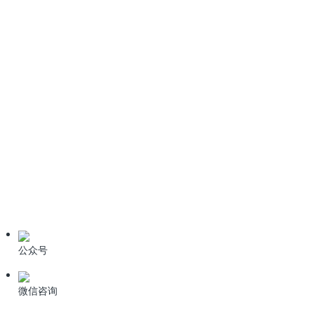
2022）全文免费下载
《生活垃圾填埋场污染控制标准》GB16889-2024全文免费下
载
6种污水处理高级氧化技术
技术资料
学习资料
期刊论文
产品资料
公众号
微信咨询