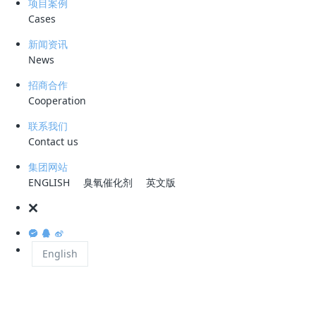
项目案例
业可持续发展的一大难题。医药废水成分复杂，不仅含有大量复杂有机
Cases
物、药物残留，还存在微量药物、重金属离子，以及抗生素、抗藻剂等，
并且流量和水质波动大，处理难度极高。传统的废水处理方法在应对这些
新闻资讯
News
难题时往往力不从心，寻求新工艺迫在眉睫。
招商合作
针对医药废水处理难题，科力迩科技研发的以
CDOF
（臭氧高级催化氧
Cooperation
化 - 气浮一体化装置）为核心技术的专利工艺，为医药废水处理带来了新
的曙光。近期，该公司在内蒙古某大型制药集团公司开展的医药废水处理
联系我们
中试取得圆满成功，在臭氧高级催化氧化工艺应用于医药废水处理领域实
Contact us
现了新突破。这家制药集团主要生产抗生素、半合成抗生素、化学合成原
集团网站
料药等制剂和原料，其医药废水的高效处理长期以来一直是困扰企业发展
ENGLISH
臭氧催化剂
英文版
的技术瓶颈。
医药废水处理装置现场
English
CDOF
工艺的技术原理主要基于臭氧氧化和臭氧催化氧化。臭氧本身具
有强氧化性，氧化电位高达 2.03V，能够直接氧化水中的有机物，或者
将大分子有机物分解为小分子，提升其可降解性。不过，单纯的臭氧氧化