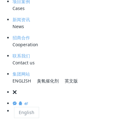
项目案例
Cases
原油罐区切水：油品质量与安全的关键环节
新闻资讯
原油罐区切水是石油生产、储运及加工中的核心工序，指将油罐底部沉淀
News
的水分与原油分离，以此保障原油纯度、避免设备故障，是维护生产安全
与油品质量的基础流程。
招商合作
Cooperation
原油罐区切水处理的四大核心难点
联系我们
Contact us
分离不彻底
：原油与水混合紧密，残留水分及杂质直接影响油品品
质；
集团网站
ENGLISH
臭氧催化剂
英文版
成本居高不下
：传统技术需大量能源与化学药剂，运维成本高；
安全隐患突出
：水分分离不及时易导致油罐压力、温度失衡，甚至
引发爆炸；
环保风险严峻
：含油脂、重金属的废水处理不当会造成环境污染，
English
污泥处置难度大。
传统切水处理技术的优缺点对比