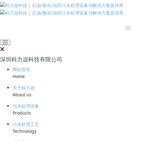
推动绿色发展 建设美丽中国
网站首页
技术资料
学习资料
原油罐区切水处理工艺：科
力迩纯物理技术 95% 除油
深圳科力迩科技有限公司
率
网站首页
Home
2025-11-17 09:56:36
科力迩
150
关于科力迩
简要说明 ：
About us
污水处理设备
文件版本 ：
Products
文件类型 ：
污水处理工艺
Technology
立即下载