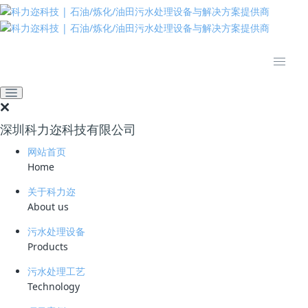
推动绿色发展 建设美丽中国
网站首页
技术资料
学习资料
创新方案高效解决火电厂油
性废水处理难题
深圳科力迩科技有限公司
2025-12-31 09:55:44
97
网站首页
Home
简要说明 ：
关于科力迩
文件版本 ：
About us
文件类型 ：
污水处理设备
Products
立即下载
污水处理工艺
Technology
火力发电厂运营中产生的油性废水，是环保与生产稳定性的双重挑战。此