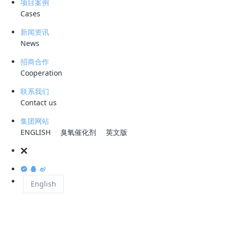
项目案例
类废水若处理不当，不仅对环境造成影响，也可能干扰电厂自身的稳定运
Cases
行。因此，寻求高效的油水分离技术，始终是行业关注的焦点。
新闻资讯
News
巴基斯坦某重油发电站
招商合作
Cooperation
联系我们
近期，一项创新的含油废水处理方案获得了广泛关注。该方案融合了
Contact us
CDFU
（Cyclonic Dissolved gas Flotation Unit)旋流溶气气浮等核心技
术
，并针对不同发电厂废水的特性进行设计，特别为重油电厂提供了定制
集团网站
化的处理技术。
ENGLISH
臭氧催化剂
英文版
电厂含油废水处理工艺简图
English
案例实践：塞拉利昂重油发电站
在非洲塞拉利昂唐克里里地区的新建重油发电站项目中，便成功应用了一