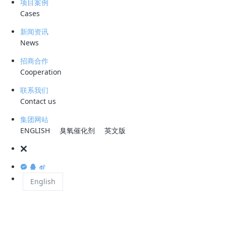
项目案例
Cases
当全球油田开采进入高含水期，采出水处理已从 “辅助环节” 升级为 “稳产
关键”。据行业数据显示，国内老油田综合含水率普遍超 80%，部分区块
新闻资讯
甚至达 95%，每天产生数千万立方米含油废水；而强化采油技术
News
（EOR）的普及，让采出水水质更趋复杂，乳化油稳定难破、高盐高硬结
招商合作
垢、难降解有机物残留、膜污染严重等难题，正成为制约油气生产的 “卡
Cooperation
脖子” 环节。
联系我们
Contact us
集团网站
作为专注高难度工业污水处理的国家高新技术企业，科力迩科技以自主研
ENGLISH
臭氧催化剂
英文版
发的
CDFU
旋流溶气气浮、
CDOF
催化臭氧氧化、KFM 活性滤料过滤三
大核心技术为引擎，构建纯物理无药剂处理体系，为国内外油田客户提供
“达标 + 提标 + 回用” 全流程解决方案，在复杂工况中实现稳定达标与降
本增效的双重突破。
English
一、行业困局：四大核心痛点制约油田水处理效能