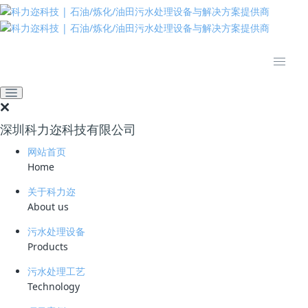
推动绿色发展 建设美丽中国
网站首页
技术资料
学习资料
纯物理破局：科力迩三大核
心技术破解油田高含水期水
深圳科力迩科技有限公司
处理难题
网站首页
Home
2026-04-30 17:29:43
78
关于科力迩
简要说明 ：
About us
污水处理设备
文件版本 ：
Products
文件类型 ：
污水处理工艺
Technology
立即下载