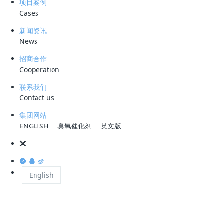
项目案例
居世界化学工业界第二名的国际跨国化工公司（美国杜邦居第一位）。陶
Cases
氏在世界50多个国家和地区建有工厂。主要研制及生产系列化工产品、
塑料及农化产品，其产品广泛应用于建筑、水净化、造纸、药品、交通、
新闻资讯
食品及食品包装、家居用品和个人护理等领域。公司业务涉及180个国家
News
和地区，全球员工4.6万人。
招商合作
Cooperation
1998年，陶氏化学（中国）投资有限公司成立，负责管理陶氏在华所有
投资项目。
联系我们
Contact us
2003年总销售额达330亿美元，产品类型多达3,500余种。
集团网站
陶氏化学公司是一家具领导地位的全球企业，以科学和技术见称，为各个
ENGLISH
臭氧催化剂
英文版
主要消费市场提供创新的化学品、塑料、农用化工产品及服务，年总销售
额达400亿美元。陶氏的客户遍布全球175个国家，所服务的多个市场，
包括食品、运输、保健和医药、个人及家居护理、建造与工程等，均是对
人类生活发展非常重要的环节。
English
2004年，陶氏在财富全球500强排名第105位, 财富全美500强中排名第
34位。 [2]
2013年，陶氏化学公司因其成功开发了EVOQUETM预复合聚合物技术而