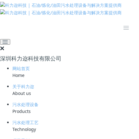
推动绿色发展 建设美丽中国
网站首页
技术资料
学习资料
全球知名企业陶氏化学全面
介绍
深圳科力迩科技有限公司
2026-05-09 16:49:29
72
网站首页
Home
简要说明 ：
关于科力迩
文件版本 ：
About us
文件类型 ：
污水处理设备
Products
立即下载
污水处理工艺
Technology
1897年成立于美国的陶氏化学公司是一家以科技为主的跨国性公司，位