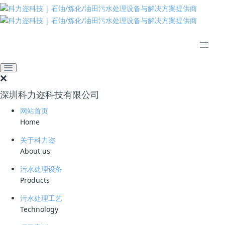
推动绿色发展 建设美丽中国
网站首页
技术资料
期刊论文
延迟焦化含硫污水除油除焦
粉技术的工业应用
深圳科力迩科技有限公司
2026-05-11 11:28:36
科力迩
69
网站首页
Home
简要说明 ：
关于科力迩
文件版本 ：
202507
About us
污水处理设备
文件类型 ：
PDF
Products
立即下载
污水处理工艺
Technology
作者：简小文，刘林波 (深圳科力迩科技有限公司)