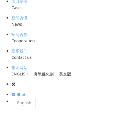
项目案例
Cases
新闻资讯
摘 要:鉴于现有焦化含硫污水的除油除焦粉技术处理效果不理想，易导致
News
下游汽提装置发生结焦堵塞的问题，提出了一种新型的无药剂焦化含硫污
招商合作
水预处理工艺。该工艺以“旋流溶气气浮十聚结除油”技术为核心,辅以过滤
Cooperation
去除焦粉。分析了该组合工艺的技术原理，并通过工业应用检验了其处理
效果。结果表明:在延迟焦化非小吹汽阶段，该组合工艺的平均除油效率
联系我们
达到98.83%，在人口悬浮物平均质量浓度为353mgL的条件下，出口悬
Contact us
浮物平均质量浓度为7mg/L;在延迟焦化小吹汽阶段，除油效率和悬浮物
集团网站
去除率均有不同程度提高。这说明，该组合工艺对延迟焦化含硫污水的除
ENGLISH
臭氧催化剂
英文版
油和除焦粉效果优异，可为类似污水资源化处理提
供有益借鉴。
English
关键词:延迟焦化 含硫污水 焦粉 旋流溶气气浮 聚结除油